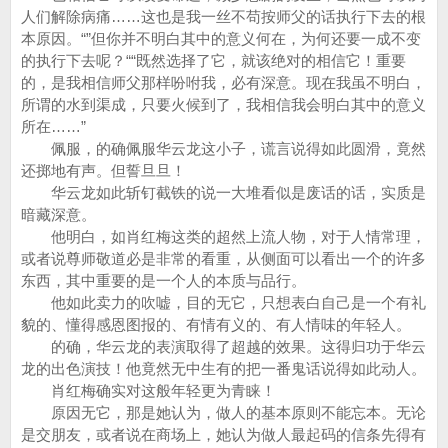
人们解除病痛……这也是我一丝不苟按师父的话执行下去的根
本原因。“”但你并不明白其中的意义何在，为何还要一成不变
的执行下去呢？““既然选择了它，就该绝对的相信它！重要
的，是我相信师父那样吩咐我，必有深意。现在我虽不明白，
所谓的水到渠成，只要火候到了，我相信我会明白其中的意义
所在……”
佩服，的确佩服华云龙这小子，谎言说得如此圆滑，竟然
还掷地有声。但誓旦旦！
华云龙如此斩钉截铁的说一大堆看似是废话的话，实质是
暗藏深意。
他明白，如肖红梅这类的超然上流人物，对于人情常理，
或者说尊师敬道必是非常的看重，从侧面可以看出一个的许多
东西，其中重要的是一个人的本质与品行。
他如此卖力的吹嘘，目的无它，只想表白自己是一个有礼
貌的、懂得感恩图报的、有情有义的、有人情味的年轻人。
的确，华云龙的表演取得了超越的效果。这得归功于华云
龙的出色演技！他竟然无中生有的把一番鬼话说得如此动人。
肖红梅确实对这般年轻更为青睐！
原因无它，那是她认为，做人的基本原则不能忘本。无论
是交朋友，或者说在商场上，她认为做人最起码的信条先得有