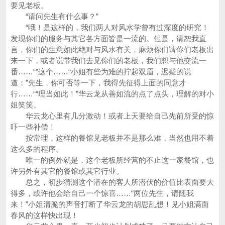
要见老板。
“请问先生有什么事？”
“哦！是这样的，我们两人对风水学曾有过深度的研究！
发现你们的服务与其它各方面皆是一流的。但是，请恕我直
言，你们的生意如此绝对与风水有关，麻烦你们请你们老板出
来一下，或者说带我们去见你们的老板，我们想与他交流一
番……“”这个……“小姐有些为难的拧起双眉，迟疑的说
道：”先生，你可否等一下，我得先征得上面的同意才
行……““理当如此！”华云龙从善如流的点了点头，理解的对小
姐笑笑。
华云龙心里有几分激动！或者上天要给自己先前所受的惊
吓一些补偿！
按常理，这样的餐馆见老板并不是那么难，当然也用不着
这么多的程序。
唯一的例外就是，这个老板所经营的不止这一家餐馆，也
许另外有其它的餐馆或其它行业。
总之，初步猜测这个潜在的客人所潜伏的价值比表面要大
得多，或许他会给自己一个惊喜……“两位先生，请随我
来！”小姐清脆的声音打断了华云龙的胡思乱想！见小姐满面
春风的这样快出现！