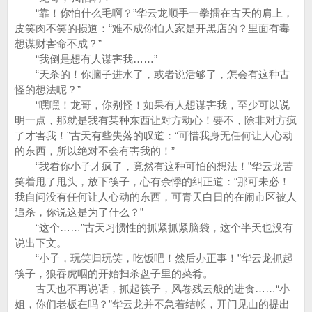
“靠！你怕什么毛啊？”华云龙顺手一拳擂在古天的肩上，
皮笑肉不笑的损道：“难不成你怕人家是开黑店的？里面有毒
想谋财害命不成？”
“我倒是想有人谋害我……”
“天杀的！你脑子进水了，或者说活够了，怎会有这种古
怪的想法呢？”
“嘿嘿！龙哥，你别怪！如果有人想谋害我，至少可以说
明一点，那就是我有某种东西让对方动心！要不，除非对方疯
了才害我！”古天有些失落的叹道：“可惜我身无任何让人心动
的东西，所以绝对不会有害我的！”
“我看你小子才疯了，竟然有这种可怕的想法！”华云龙苦
笑着甩了甩头，放下筷子，心有余悸的纠正道：“那可未必！
我自问没有任何让人心动的东西，可青天白日的在闹市区被人
追杀，你说这是为了什么？”
“这个……”古天习惯性的抓紧抓紧脑袋，这个半天也没有
说出下文。
“小子，玩笑归玩笑，吃饭吧！然后办正事！”华云龙抓起
筷子，狼吞虎咽的开始扫杀盘子里的菜肴。
古天也不再说话，抓起筷子，风卷残云般的进食……“小
姐，你们老板在吗？”华云龙并不急着结帐，开门见山的提出