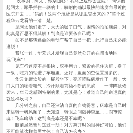
“没事的，阿太，你别担心！我马上送你去医院！”阿保抱
起阿太，顺手拦住一辆的士，吩咐的确以最快的速度向最近的
医院开去……“妈的！这两个混蛋是从哪里冒出来的？”整个过
程华云龙看的一清二楚。
见阿太他们走了，大大的嘘了口气，困惑的拍拍脑袋，对
此真是百思不得其解！到底是谁要杀自己呢？
如不是那辆逃命的电动车帮了自己一把，此行自己未必能
逃脱！
紧张一过，华云龙才发现自己竟然公开的在闹市地区
玩“飞车”！
见车行速度不是很快，双手用力，紧紧的抓住边框，身子
一纵，吃力的钻进了车厢里。还好，里面的空位置挺多的。
华云龙瘫软般的一屁股坐下，宛若哮喘病发作了一般，大
口大口的喘着粗气，冷汗顺着前额不断的流淌……一阵阵疲倦
袭来，华云龙感到特别的累，尤其是心！难道自己的命运真的
就这样坎坷？
几分钟之前，自己还沾沾自喜的自鸣得意，庆幸是自己时
来运转一帆风顺了，天知道，转眼之间凶神突至……闹市惊
魂！飞车暗助！这到底是幸还是不幸呢？
眼前虽然暂时逃过一劫！对方离开时的眼神好可怕，他们
不可能就这样善罢甘休！自己该怎么办？