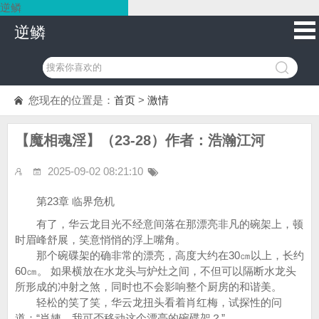
逆鳞
逆鳞
您现在的位置是：
首页
>
激情
【魔相魂淫】（23-28）作者：浩瀚江河
2025-09-02 08:21:10
第23章 临界危机
有了，华云龙目光不经意间落在那漂亮非凡的碗架上，顿
时眉峰舒展，笑意悄悄的浮上嘴角。
那个碗碟架的确非常的漂亮，高度大约在30㎝以上，长约
60㎝。 如果横放在水龙头与炉灶之间，不但可以隔断水龙头
所形成的冲射之煞，同时也不会影响整个厨房的和谐美。
轻松的笑了笑，华云龙扭头看着肖红梅，试探性的问
道：“肖姨，我可否移动这个漂亮的碗碟架？”