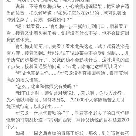
说着，不等肖红梅点头，小心的提起碗碟架，把它放在适
当的位置，扭头解释道：“如果把它放在这里的，就可以破除
冲射之煞了，肖姨，你看如何？”
“嗯！我看看……”肖红梅一步三摇的走到门口，顺着看了
看，接着又歪着头看了看，觉得没有什么不妥，也不会破坏厨
房的整体美。
肖红梅走近厨台，先看了看水龙头这边，试了试看洗涤是
否方便，接着又到炉灶那边试了试炒菜会不会受到限制……几
乎所有的步都进行了，发觉的确不会影响什么，这才满意的点
了点头，接着又迟疑的问道：“云龙，你确定这样可以吗？”
“师父也真是古怪……”华云龙没有直接回答她，反而莫测
高深的摇头怪笑。
“怎么，此事和你师父有关吗？”
“我下山之时，师父曾对我说过，云龙啊，你步入此行，
先不能以利着眼，得修积外功，为1000个人解除痛苦之后才
能正式行道，以此谋生……”
华云龙一付老气横秋的样子，学着某个老夫子的口气怪腔
怪调的打胡乱说道：“我刚到西安，离师父所说的目标还差200
个人。
如果，一周之后肖姨的胃痛了好转，那么，到时请肖姨帮