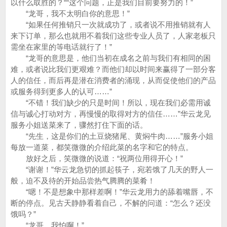
以什么取胜的？““这个问题，正是我们目前要努力的！”
“龙哥，我不太明白你的意思！”
“如果任何推销只一次就成功了，或者说不用推销就有人
来下订单，那么也就用不着我们这些专业人员了，人家老板只
需坐在家里的等电话就行了！”
“龙哥的意思是，他们当初在成名之前与我们有相同的困
难，或者说比我们更艰难？而他们却以时间来赢得了一部分客
人的信任，而后再是潜在消费者的涌现，从而促使他们的产品
或服务得到更多人的认可……”
“不错！我们缺少的只是时间！所以，现在我们必需用诚
信与诚心打动对方，再慢慢的取得对方的信任……”华云龙见
服务小姐送菜来了，骤然打住下面的话。
“先生，这是你们的土豆烧猪尾、黄焖牛肉……”服务小姐
每放一道菜，都笑微微的介绍此菜的名字和它的特点。
放好之后，笑微微的说道：“祝两位用得开心！”
“谢谢！”华云龙急切的抓起筷子，宛若饿了几天的野人一
般，迫不及待的开始品尝热气腾腾的菜肴！
“嗯！不是想象中那样差啊！”华云龙用力的舔着嘴唇，不
断的停点。见古天静静看着自己，不解的问道：“怎么？还没
饿吗？”
“龙哥，我怕啊！”