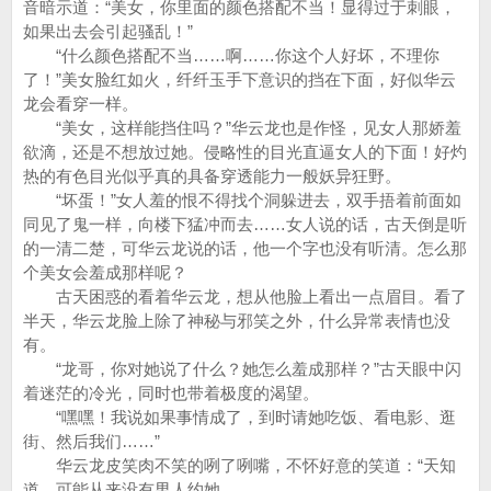
音暗示道：“美女，你里面的颜色搭配不当！显得过于刺眼，
如果出去会引起骚乱！”
“什么颜色搭配不当……啊……你这个人好坏，不理你
了！”美女脸红如火，纤纤玉手下意识的挡在下面，好似华云
龙会看穿一样。
“美女，这样能挡住吗？”华云龙也是作怪，见女人那娇羞
欲滴，还是不想放过她。侵略性的目光直逼女人的下面！好灼
热的有色目光似乎真的具备穿透能力一般妖异狂野。
“坏蛋！”女人羞的恨不得找个洞躲进去，双手捂着前面如
同见了鬼一样，向楼下猛冲而去……女人说的话，古天倒是听
的一清二楚，可华云龙说的话，他一个字也没有听清。怎么那
个美女会羞成那样呢？
古天困惑的看着华云龙，想从他脸上看出一点眉目。看了
半天，华云龙脸上除了神秘与邪笑之外，什么异常表情也没
有。
“龙哥，你对她说了什么？她怎么羞成那样？”古天眼中闪
着迷茫的冷光，同时也带着极度的渴望。
“嘿嘿！我说如果事情成了，到时请她吃饭、看电影、逛
街、然后我们……”
华云龙皮笑肉不笑的咧了咧嘴，不怀好意的笑道：“天知
道，可能从来没有男人约她。