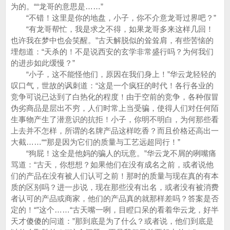
为的。““龙哥的意思是……”
“不错！这里是你的地盘，小子，你不介意龙哥过界吧？”
“有龙哥帮忙，我是求之不得，如果龙哥多来这样几回！
也许我在梦中也会笑醒。”古天解脱似的耸耸肩，有些苦恼的
埋怨道：“天杀的！不是说西安的玄学非常盛行吗？为何我们
的进步如此缓慢？”
“小子，这不能怪他们，原因在我们身上！”华云龙轻轻的
叹口气，世故的讽刺道：“这是一个疯狂的时代！各行各业的
竞争可说已达到了白热化的程度！由于空前的竞争，各种假冒
伪劣商品是层出不穷，人们时常上当受骗，使得人们对任何陌
生事物产生了潜意识的抗拒！小子，你明不明白，为何那些看
上去并不怎样，所谓的名牌产品这样吃香？而且价格还高出一
大截……““那是因为它们的质量与工艺远超同行！”
“狗屁！这全是他妈的骗人的玩意。”华云龙不屑的咧嘴痛
骂道：“古天，你想想？如果他们在没有成名之前，或者说他
们的产品在没有被人们认可之前！那时的质量与现在真的有本
质的区别吗？进一步说，现在那些没有出名，或者没有被消费
者认可的产品或商家，他们的产品真的就那样差吗？答案是否
定的！“”这个……“古天嘴一咧，目瞪口呆的看着华云龙，好半
天才傻傻的问道：”那到底是为了什么？或者说，他们到底是