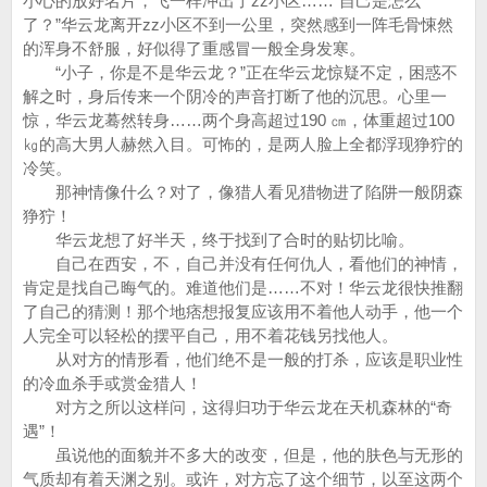
小心的放好名片，飞一样冲出了zz小区……“自己是怎么
了？”华云龙离开zz小区不到一公里，突然感到一阵毛骨悚然
的浑身不舒服，好似得了重感冒一般全身发寒。
“小子，你是不是华云龙？”正在华云龙惊疑不定，困惑不
解之时，身后传来一个阴冷的声音打断了他的沉思。心里一
惊，华云龙蓦然转身……两个身高超过190 ㎝，体重超过100
㎏的高大男人赫然入目。可怖的，是两人脸上全都浮现狰狞的
冷笑。
那神情像什么？对了，像猎人看见猎物进了陷阱一般阴森
狰狞！
华云龙想了好半天，终于找到了合时的贴切比喻。
自己在西安，不，自己并没有任何仇人，看他们的神情，
肯定是找自己晦气的。难道他们是……不对！华云龙很快推翻
了自己的猜测！那个地痞想报复应该用不着他人动手，他一个
人完全可以轻松的摆平自己，用不着花钱另找他人。
从对方的情形看，他们绝不是一般的打杀，应该是职业性
的冷血杀手或赏金猎人！
对方之所以这样问，这得归功于华云龙在天机森林的“奇
遇”！
虽说他的面貌并不多大的改变，但是，他的肤色与无形的
气质却有着天渊之别。或许，对方忘了这个细节，以至这两个