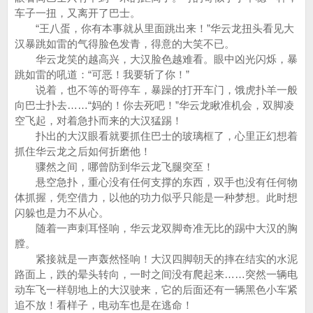
车子一扭，又离开了巴士。
“王八蛋，你有本事就从里面跳出来！”华云龙扭头看见大
汉暴跳如雷的气得脸色发青，得意的大笑不已。
华云龙笑的越高兴，大汉脸色越难看。眼中凶光闪烁，暴
跳如雷的吼道：“可恶！我要斩了你！”
说着，也不等的哥停车，暴躁的打开车门，饿虎扑羊一般
向巴士扑去……“妈的！你去死吧！”华云龙瞅准机会，双脚凌
空飞起，对着急扑而来的大汉猛踢！
扑出的大汉眼看就要抓住巴士的玻璃框了，心里正幻想着
抓住华云龙之后如何折磨他！
骤然之间，哪曾防到华云龙飞腿突至！
悬空急扑，重心没有任何支撑的东西，双手也没有任何物
体抓握，凭空借力，以他的功力似乎只能是一种梦想。此时想
闪躲也是力不从心。
随着一声刺耳怪响，华云龙双脚奇准无比的踢中大汉的胸
膛。
紧接就是一声轰然怪响！大汉四脚朝天的摔在结实的水泥
路面上，跌的晕头转向，一时之间没有爬起来……突然一辆电
动车飞一样朝地上的大汉驶来，它的后面还有一辆黑色小车紧
追不放！看样子，电动车也是在逃命！