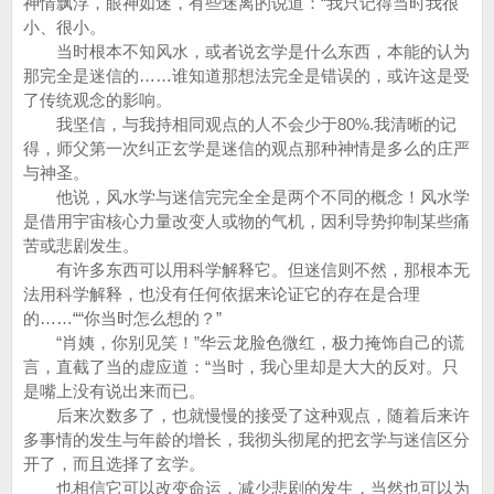
神情飘浮，眼神如迷，有些迷离的说道：“我只记得当时我很
小、很小。
当时根本不知风水，或者说玄学是什么东西，本能的认为
那完全是迷信的……谁知道那想法完全是错误的，或许这是受
了传统观念的影响。
我坚信，与我持相同观点的人不会少于80%.我清晰的记
得，师父第一次纠正玄学是迷信的观点那种神情是多么的庄严
与神圣。
他说，风水学与迷信完完全全是两个不同的概念！风水学
是借用宇宙核心力量改变人或物的气机，因利导势抑制某些痛
苦或悲剧发生。
有许多东西可以用科学解释它。但迷信则不然，那根本无
法用科学解释，也没有任何依据来论证它的存在是合理
的……““你当时怎么想的？”
“肖姨，你别见笑！”华云龙脸色微红，极力掩饰自己的谎
言，直截了当的虚应道：“当时，我心里却是大大的反对。只
是嘴上没有说出来而已。
后来次数多了，也就慢慢的接受了这种观点，随着后来许
多事情的发生与年龄的增长，我彻头彻尾的把玄学与迷信区分
开了，而且选择了玄学。
也相信它可以改变命运，减少悲剧的发生，当然也可以为