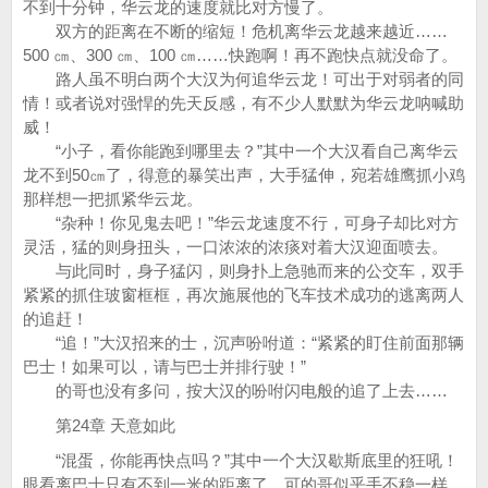
不到十分钟，华云龙的速度就比对方慢了。
双方的距离在不断的缩短！危机离华云龙越来越近……
500 ㎝、300 ㎝、100 ㎝……快跑啊！再不跑快点就没命了。
路人虽不明白两个大汉为何追华云龙！可出于对弱者的同
情！或者说对强悍的先天反感，有不少人默默为华云龙呐喊助
威！
“小子，看你能跑到哪里去？”其中一个大汉看自己离华云
龙不到50㎝了，得意的暴笑出声，大手猛伸，宛若雄鹰抓小鸡
那样想一把抓紧华云龙。
“杂种！你见鬼去吧！”华云龙速度不行，可身子却比对方
灵活，猛的则身扭头，一口浓浓的浓痰对着大汉迎面喷去。
与此同时，身子猛闪，则身扑上急驰而来的公交车，双手
紧紧的抓住玻窗框框，再次施展他的飞车技术成功的逃离两人
的追赶！
“追！”大汉招来的士，沉声吩咐道：“紧紧的盯住前面那辆
巴士！如果可以，请与巴士并排行驶！”
的哥也没有多问，按大汉的吩咐闪电般的追了上去……
第24章 天意如此
“混蛋，你能再快点吗？”其中一个大汉歇斯底里的狂吼！
眼看离巴士只有不到一米的距离了。可的哥似乎手不稳一样，