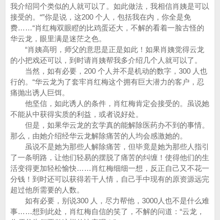
我介绍同个类似的人就可以了。如此做法，我相信肖姨是可以
接受的。“”你是说，这200 个人，包括我在内，你全是免
费……“肖红梅双眼瞪的比鸡蛋还大，不解的看着一脸古怪的
华云龙，眼里满是迷茫之色。
“肖姨高明，师父的意思是正是如此！如果肖姨觉得云龙
的小把戏还可以，到时请肖姨帮我多介绍几个人就可以了。
当然，如有必要，200 个人并不是机动的数字，300 人也
行的。“华云龙为了套牢肖红梅这个拥有巨大潜力的客户，忍
痛抛出诱人巨饵。
他坚信，如此诱人的条件，肖红梅肯定会接受的。虽说她
不能从中获得实质的利益，或者说好处。
但是，如果华云龙的玄学真的能解除医药办不到的事情。
那么，由她介绍经华云龙解除痛苦的人均会感激她的。
虽说不是她为那些人解除痛苦，但毕竟是她为那些人指引
了一条明路，让他们轻易的摆脱了痛苦的纠缠！使得他们的生
活变得更加轻松愉快……肖红梅细细一想，反正自己又不花一
分钱！到时还可以获得若干人情，自己手中现有的原资源远完
超过他所需要的人数。
如有必要，别说300 人，尽力帮他，3000人也不是什么难
事……想到此处，肖红梅自信的笑了，不解的问道：“云龙，