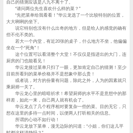
自己的猜测应该是八九不离十了。
“请问两位先生喜欢什么样的菜？”
“先把菜单给我看看！”华云龙选了一个比较特别的位置，
大大咧咧的坐下。
说它特别也没有什么出奇的地方，但是给人的感觉的确有
些不伦不类的。
若大一个内堂，有近20张的桌子，什么地方不坐，他偏偏
坐在一个“死角”！
这个位置可以看清整个大堂！不仅仅是指进出的大门，连
厨房的门也能看见！
华云龙接过菜单只扫了一眼，更加肯定自己的猜测！至少
目前所看到的菜单价格并不是想象中那么贵！
或者说，对方的份量有问题，除此之外，人为的因素就只
乘厨师一关了。
华云龙心里的暗暗祈求！希望厨师的水平不是意想中的那
样差，如此一来，自己两人就有机会了。
华云龙点了几个程序相对要复杂一些的菜。目的无它，只
想在这里的多待一点时间，以便两人打听相关的信息。
所谓的心动不如行动！
华云龙放下菜单，漫无边际的问道：“小姐，你们这儿平
时都这样清静吗？”