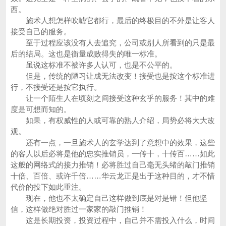
西。
施术人想怎样吹嘘它都行，最后的终极目的不外是让客人
接受自己的服务。
至于过程应该没有人去追究，公司或别人所看到的只是最
后的结局。这也是衡量成败得失的唯一标准。
虽说这标准不被许多人认可，也是不公平的。
但是，传统的陋习让成无法改变！接受也是按这个标准进
行，不接受还是按它执行。
让一个陌生人在顷刻之间接受这种玄乎的服务！其中的难
度是可想而知的。
如果，有权威性的人或可靠的熟人介绍，局势必将大大改
观。
还有一点，一旦施术人的玄学达到了意想中的效果，这些
的客人以后必将是他的忠实推销员，一传十，十传百……如此
这般的网络式的接力推销！必将胜过自己毫无头绪的敲门推销
十倍、百倍、或许千倍……华云龙正是出于这种目的，才不惜
代价的投下如此重注。
现在，他也不太确定自己这样做到底是对是错！但他坚
信，这样做绝对胜过一家家的敲门推销！
这是长期投资，投资过程中，自己并不需投入什么，时间