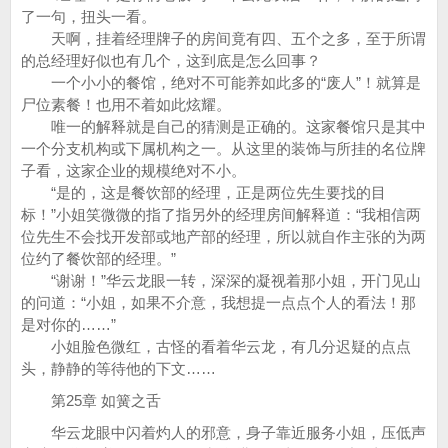
了一句，扭头一看。
天啊，挂着经理牌子的房间竟有四、五个之多，至于所谓
的总经理好似也有几个，这到底是怎么回事？
一个小小的餐馆，绝对不可能养如此多的“废人”！就算是
尸位素餐！也用不着如此炫耀。
唯一的解释就是自己的猜测是正确的。这家餐馆只是其中
一个分支机构或下属机构之一。从这里的装饰与所挂的名位牌
子看，这家企业的规模绝对不小。
“是的，这是餐饮部的经理，正是两位先生要找的目
标！”小姐笑微微的指了指另外的经理房间解释道：“我相信两
位先生不会找开发部或地产部的经理，所以就自作主张的为两
位约了餐饮部的经理。”
“谢谢！”华云龙眼一转，深深的凝视着那小姐，开门见山
的问道：“小姐，如果不介意，我想提一点点个人的看法！那
是对你的……”
小姐脸色微红，古怪的看着华云龙，有几分迟疑的点点
头，静静的等待他的下文……
第25章 如簧之舌
华云龙眼中闪着灼人的邪意，身子靠近服务小姐，压低声