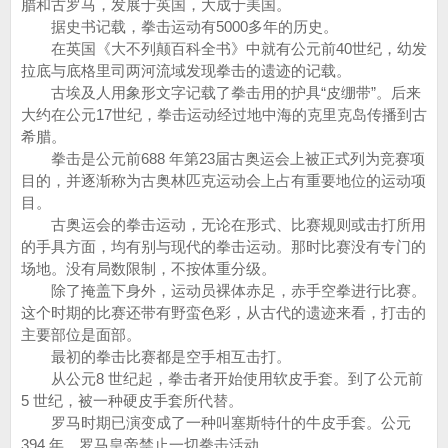
腊和古罗马，发展于英国，大成于美国。
据史书记载，拳击运动有5000多年的历史。
在英国《大不列颠百科全书》中就有公元前40世纪，幼发
拉底与底格里司两河流域发现拳击的遗迹的记载。
古埃及人用象形文字记载了拳击用的护具“皮绷带”。后来
大约在公元17世纪，拳击运动经过地中海的克里克岛传播到古
希腊。
拳击是公元前688 年第23届古奥运会上被正式列为竞赛项
目的，并逐渐称为古奥林匹克运动会上占有重要地位的运动项
目。
古奥运会的拳击运动，无论在形式、比赛规则或击打所用
的手具方面，均有别与现代的拳击运动。那时比赛没有专门的
场地。没有局数限制，不按体重分级。
除了掩盖下身外，运动员裸体赤足，赤手空拳进行比赛。
这个时期的比赛还带有野蛮色彩，从古代的遗迹来看，打击的
主要部位是面部。
最初的拳击比赛都是空手相互击打。
从公元8 世纪起，拳击者开始使用软皮手套。到了公元前
5 世纪，被一种硬皮手套所代替。
罗马时期已演变成了一种叫塞斯特什的牛皮手套。公元
394 年，罗马皇帝禁止一切拳击活动。