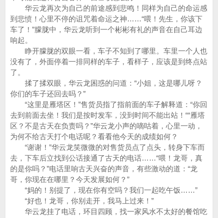
华云龙再次为自己的前途感到悲鸣！同样为自己的命运感
到悲愤！心里不停的诅咒着命运之神……“喂！先生，你该下
车了！”朦胧中，华云龙听到一个彬彬有礼的声音在自己耳边
响起。
睁开朦胧的双眼一看，车子不知到了哪里。车里一个人也
没有了，外面停着一排同样的车子，看样子，应该是到终点站
了。
揉了揉双眼，华云龙困惑的问道：“小姐，这是哪儿呀？
你们的车子还回去吗？”
“这里是雁塔区！”售货员指了指前面的车子解释道：“你回
去到前面去坐！我们是按时发车，没到时间不能出站！““雁塔
区？不是古天在负责吗？”华云龙小声的嘀咕着，心里一动，
为何不给古天打个电话呢？看看他今天的成绩如何？
“谢谢！”华云龙笑微微的对售货员点了点头，转身下车而
去，下车后立找到公话接通了古天的电话……“喂！龙哥，真
的是你吗？”电话里响古天兴奋的声音，有些激动的道：“龙
哥，你现在在哪里？今天发展如何？”
“妈的！别提了，现在你有空吗？我们一起吃午饭……”
“好也！龙哥，你别走开，我马上过来！”
华云龙挂了电话，环目四顾，找一家风水不太好的餐馆吃