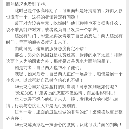
面的情况也看到了些。
此时已是午饭高峰期了，可里面却是冷清清的，好似人影
也没有一个。这样的餐馆肯定有问题！
反正对方没有生意，吃饭时与他们聊聊也不会损失什么，
说不准真能帮对方，或者说为自己发展一个客户。
还没有时门，华云龙再次肯定了自己的想法！两人还没有
时门，里面的服务员就迎出来了。
由此可见，这里的服务态度肯定不错！
那么，另外的原因就是收费过高、厨师的水平太差！排除
这两个人为的因素之外，那就是该是风水方面的问题了。
如是前者，自己两人也帮不了他们。
嘿嘿，如果后者，自己两人正好一展身手，顺便发展一个
小客户。以此帮助自己树立信心也不错！
华云龙心里如意算盘打的叮当响！可事实到底如何呢？
“欢迎光临！”服务员的态度不但热情，而且彬彬有礼！
华云龙漫不经心的扫了来人一眼，发现对方的打扮与表
情，行动与态度让人都是无可挑剔的。
进堂一看，里面的卫生也做的非常的好！桌椅摆放更是整
齐有序！
华云龙嘴角浮起一抹会心的微笑，从此可以片面的判断！