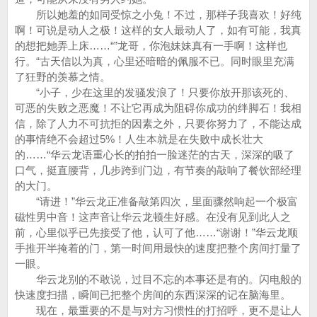
所以她羞的如同受惊之小兔！不过，那样子我喜欢！好纯
啊！可说是动人之极！这样的女人最动人了，如有可能，我真
的想把她弄上床……“”龙哥，你泡妹妹真有一手啊！这样也
行。“古天信以为真，心里还暗暗的佩服不已。同时眼里充满
了狂野的羡慕之情。
“小子，少在这里的发骚发浪了！只要你放开那该死的、
可恶的失败之恶魔！不让它再成为阻碍你成功的绊脚石！我相
信，除了人力不可抗拒的因素之外，只要你努力了，不能达成
的事情绝不会超过5%！人生本就是在失败中成长壮大
的……“华云龙语重心长的拍拍一脸迷茫的古天，深深的吸了
口气，挺直腰背，几步跨到门边，有节奏的敲响了餐饮部经理
的大门。
“请进！”华云龙正准备敲第四次，里面骤然响起一个极富
磁性男中音！这声音让华云龙顿生好感。在没有见到此人之
前，心里似乎已先接受了他，认可了他……“谢谢！”华云龙顺
手推开半掩着的门，第一时间用最快的速度把整个房间打量了
一眼。
华云龙别的不敢说，过目不忘的本事还是有的。闪电般的
快速度扫描，瞬间已把整个房间的东西深深的记在脑海里。
现在，最重要的不是与对方习惯性的打招呼，更不是让人