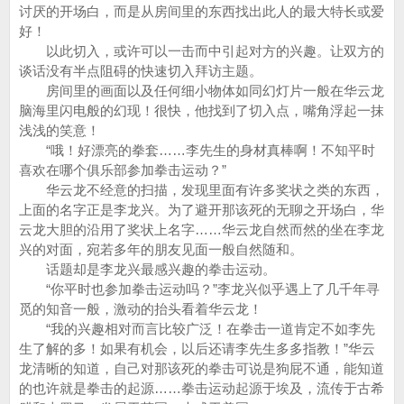
讨厌的开场白，而是从房间里的东西找出此人的最大特长或爱
好！
以此切入，或许可以一击而中引起对方的兴趣。让双方的
谈话没有半点阻碍的快速切入拜访主题。
房间里的画面以及任何细小物体如同幻灯片一般在华云龙
脑海里闪电般的幻现！很快，他找到了切入点，嘴角浮起一抹
浅浅的笑意！
“哦！好漂亮的拳套……李先生的身材真棒啊！不知平时
喜欢在哪个俱乐部参加拳击运动？”
华云龙不经意的扫描，发现里面有许多奖状之类的东西，
上面的名字正是李龙兴。为了避开那该死的无聊之开场白，华
云龙大胆的沿用了奖状上名字……华云龙自然而然的坐在李龙
兴的对面，宛若多年的朋友见面一般自然随和。
话题却是李龙兴最感兴趣的拳击运动。
“你平时也参加拳击运动吗？”李龙兴似乎遇上了几千年寻
觅的知音一般，激动的抬头看着华云龙！
“我的兴趣相对而言比较广泛！在拳击一道肯定不如李先
生了解的多！如果有机会，以后还请李先生多多指教！”华云
龙清晰的知道，自己对那该死的拳击可说是狗屁不通，能知道
的也许就是拳击的起源……拳击运动起源于埃及，流传于古希