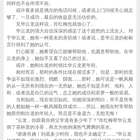
同样也不会停滞不前。
或许最多就是偶尔的电话问候，或者说上门问候关心就足
够了。一旦成功，最后的收益是无法估价的。
见华云龙这样说，肖红梅也就放心了。
华云龙的强大自信深深的感染了这个超然的上流女人。对
于华云龙，她有一种莫名的亲切感！或者说，是华云龙的彬彬
言行得到了她的认可。
打心眼里，她希望自己能够帮助他，也愿意帮助他。在华
云龙的身上，她似乎又看了自己的过去。
或许，她刚出道的时候比华云龙更年轻。
相对而言，那时的条件比现在艰涩多了。但是，那时的竞
争远不如现在激烈、残酷、阴诡……那时，她可说是一帆风顺
的从一无所有到现在的一无所缺。她也不知是天时、地利、人
和，或者说是自己的运气，总之她的成功宛若梦一般的容易。
当初如此，现在依旧如此。但她深深的明白，并不是所有
的人都如她一样一帆风顺取得成功……所以，她现在时常帮助
她那些刚出道的年轻人。而且是不途遗力，无怨无悔！
“云龙，你跟着你师父学道有多少年了？”肖红梅帮华云龙
倒了茶杯里的冷茶，再次为他倒满热气腾腾的茶水。
“谢谢肖姨！到底多少时间，我也不太确定了……”华云龙