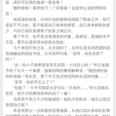
饭，或许可以借此做成一笔业务！
随时推销！善用技巧！广结客缘！这是华云龙的营销宗
旨！
他深深的知道，任何行业的推销业绩除了勤奋之外，技巧
是必不可少的。客户就是自己将来的财富，自己将来财富的多
少，与自己现在发展客户的多少成正比。
看了半天，似乎皆没有满意的对象。或者说，是他的水平
不高，看不出某些潜在的风水危机。
几个来回打转之后，古天就到了，见华云龙东张西望的宛
若做贼似的四处寻找，古天轻声问道：“龙哥，你丢东西了
吗？”
“去！你小子就希望龙哥丢东西！小没良心的！”华云龙顺
手给了古天一个暴栗，指着四周的餐馆解释道：“我想借吃饭
的时候做一笔生意。看了半天也没有找到的合适的对象……”
“龙哥，你的手怎么了？”
“别提了！今天可能是太岁当头！天杀的……”华云龙摇头
苦笑，把方才的事情简单的说了一遍！
当然其中加入不少吹嘘成份！如此大好机会，他怎么放过
表现自己呢？
本是有那么一点刺激的追逐场面，从他口说出来却比好莱