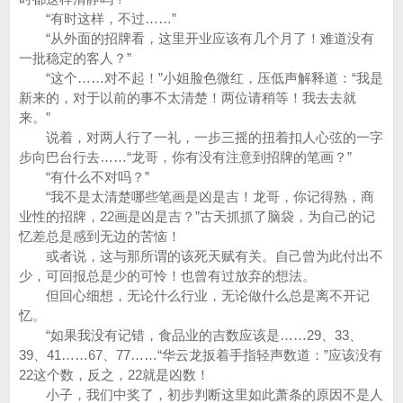
“有时这样，不过……”
“从外面的招牌看，这里开业应该有几个月了！难道没有
一批稳定的客人？”
“这个……对不起！”小姐脸色微红，压低声解释道：“我是
新来的，对于以前的事不太清楚！两位请稍等！我去去就
来。”
说着，对两人行了一礼，一步三摇的扭着扣人心弦的一字
步向巴台行去……“龙哥，你有没有注意到招牌的笔画？”
“有什么不对吗？”
“我不是太清楚哪些笔画是凶是吉！龙哥，你记得熟，商
业性的招牌，22画是凶是吉？”古天抓抓了脑袋，为自己的记
忆差总是感到无边的苦恼！
或者说，这与那所谓的该死天赋有关。自己曾为此付出不
少，可回报总是少的可怜！也曾有过放弃的想法。
但回心细想，无论什么行业，无论做什么总是离不开记
忆。
“如果我没有记错，食品业的吉数应该是……29、33、
39、41……67、77……“华云龙扳着手指轻声数道：”应该没有
22这个数，反之，22就是凶数！
小子，我们中奖了，初步判断这里如此萧条的原因不是人