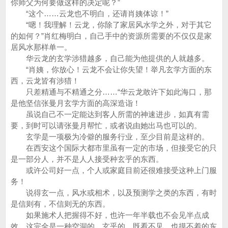
你师父为何要做这样的决定呢？”
“这个……云龙也不明白，还请肖姨体谅！”
“嗯！我理解！云龙，你除了家居风水学之外，对于其它
的如何？”肖红梅明白，自己手中的资源所需要的不仅仅是家
居风水那样单一。
华云龙的玄学涉猎越多，自己能为他提供的人就越多。
“肖姨，你放心！云龙不会让你失望！举凡玄学方面的东
西，云龙皆有涉猎！
只差精通与不精通之分……“华云龙敢许下如此海口，那
是他坚信张曼月玄学方面的高深造诣！
虽说自己不一定能达到客人所需的神速进步，如真有需
要，到时可以请张曼月帮忙，或者说由她出马也可以的。
玄学是一项极为冷僻的服务行业，至少目前是这样的。
在西安这个国际大都市里虽有一定的市场，但接受它的只
是一部分人，并不是人人接受种玄乎的东西。
或许公司好一点，个人或家庭目前还很难接受这种上门服
务！
说得玄一点，风水或相术，以及预测学之类的东西，有时
是信则有，不信则无的东西。
如果施术人把握得不好，也许一年半载也不会见半点成
效。这完全是一种空洞的、玄乎的、既看不见，也摸不着的东