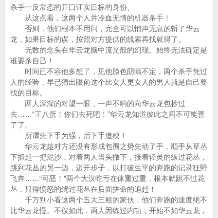
杀手一反常态的开口证实目标的身份。
从这点看，这两个人并冷血无情的机器杀手！
否则，他们根本不用问，完全可以悄声无息的斩了华云
龙，如果目标的误，按照对方提供的线索再找就得了。
无数的念头在华云龙脑中流光般的幻现。始终无法确定是
谁要杀自己！
时间已不容他多想了，见他脸色阴晴不定，两个杀手凭过
人的经验，早已猜出眼前这个比女人更女人的男人就是自己要
找的目标。
两人深深的对望一眼，一声不响的向华云龙包抄过
去……“王八蛋！你们去死吧！”华云龙知道彼此之间不可能善
了了。
所谓先下手为强，后下手遭殃！
华云龙趁对方还没有形成包围之势先动了手，顺手从草丛
下抓起一把泥沙，对着两人当头撒下，接着轻灵的纵过花丛，
跳到花丛的另一边，迈开步子，以打破生平的奔跑的记录狂野
飞奔……“可恶！”两个大汉吃亏在体重过重，根本就跳不过花
丛，只得愤怒的绕过花丛在后面拼命的追赶！
千万别小看这两个五大三粗的家伙，他们奔跑的速度绝不
比华云龙慢。不仅如此，两人因练过内功，开始不如华云龙，