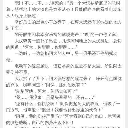
“哦！不……不……该死的！”另一个大汉歇斯底里的吼叫
着，想帮地上的大汉也是力不从心！只能眼睁睁的看着电动车
从大汉身上辗过！
幸好后面的黑色小车放弃了，在离大汉还有10㎝远的地方
刹了车！
的哥眼中闪着幸灾乐祸的解脱光芒！“嘎”的一声停了车。
大汉奔丧一般扑了出去，几步蹿到地上的大汉身边，急切
的叫道：“阿太，你醒醒，你醒醒……”
一边叫，一边急掐阿太的人中，另一只手还不停的摇动
他。
电动车的速度虽快，但它本身的重量不是太重。所以阿太
受伤并不重。
大汉摇了了几下，阿太就悠悠的醒过来了，睁开有点朦胧
的双眼，咧嘴问道：“阿保，抓到他没有？”
“先别管他，阿太，你感觉如何？”
“我……我没事，只是头晕晕的，还有……”
“还有什么，你快说啊！”阿保掀起阿太的衣服，倒吸了一
口冷气，恨声道：“混蛋！我要他付出惨重的代价！”
“阿保，我的伤很严重吗？”阿太看到自己的伤口，凭阿保
的愤怒臆断，自己的伤势应该不轻！