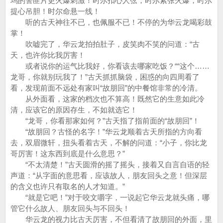
坞的警匪片更火爆刺激！时尔扣心人弦，时尔紧张火爆，时尔
提心吊胆！时尔命悬一线！
听的古天神往不已，也佩服不已！不停的为华云龙喝彩鼓
掌！
吹嘘完了，华云龙拍拍肚子，皮笑肉不笑的问道：“古
天，也许你比我厉害！
或者说你的运气比我好，你看该去哪家吃饭？““这个……
龙哥，你就别玩我了！”古天抓抓脑袋，困惑的向四周看了
看，发现前面不远处有家叫“故朋回”的中餐馆非常的冷清。
从外面看，这家的档次也不算高！既然它的生意如此冷
清，应该它的原因存生，不如就选它！
“龙哥，你看那家如何？”古天指了指前面的“故朋回”！
“故朋回？古怪的名字！”华云龙顺着古天所指的方向看
去，双眉微轩，扭头看着古天，不解的问道：“小子，你比龙
哥厉害！这东西到底是什么意思？”
“不太清楚！”古天圆滑的摇了摇头，接着又自言自语的轻
声道：“从字面的意思看，应该故人，朋友回头之意！但深层
的含义也许只有取名的人才知道。”
“就是它吧！”对于咬文嚼字，一说起它华云龙就头痛，哪
管它什么故人、朋友回头与不回头！
华云龙的视力比古天厉害，不但看清了故朋回的外面，里