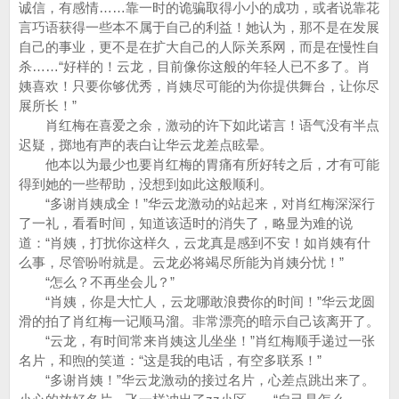
诚信，有感情……靠一时的诡骗取得小小的成功，或者说靠花
言巧语获得一些本不属于自己的利益！她认为，那不是在发展
自己的事业，更不是在扩大自己的人际关系网，而是在慢性自
杀……“好样的！云龙，目前像你这般的年轻人已不多了。肖
姨喜欢！只要你够优秀，肖姨尽可能的为你提供舞台，让你尽
展所长！”
肖红梅在喜爱之余，激动的许下如此诺言！语气没有半点
迟疑，掷地有声的表白让华云龙差点眩晕。
他本以为最少也要肖红梅的胃痛有所好转之后，才有可能
得到她的一些帮助，没想到如此这般顺利。
“多谢肖姨成全！”华云龙激动的站起来，对肖红梅深深行
了一礼，看看时间，知道该适时的消失了，略显为难的说
道：“肖姨，打扰你这样久，云龙真是感到不安！如肖姨有什
么事，尽管吩咐就是。云龙必将竭尽所能为肖姨分忧！”
“怎么？不再坐会儿？”
“肖姨，你是大忙人，云龙哪敢浪费你的时间！”华云龙圆
滑的拍了肖红梅一记顺马溜。非常漂亮的暗示自己该离开了。
“云龙，有时间常来肖姨这儿坐坐！”肖红梅顺手递过一张
名片，和煦的笑道：“这是我的电话，有空多联系！”
“多谢肖姨！”华云龙激动的接过名片，心差点跳出来了。