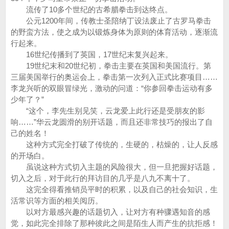
流传了10多个世纪的古希腊拳击到达终点。
公元1200年间，传教士圣陪纳丁设法废止了古罗马拳击
的野蛮方法，使之成为以锻炼身体为原则的体育活动，逐渐流
行起来。
16世纪传播到了英国，17世纪末复兴起来。
19世纪末和20世纪初，拳击主要在英国和美国流行。第
三届美国举行的奥运会上，拳击第一次列入正式比赛项目……
李龙兴听的双眼冒绿光，激动的问道：“你参回拳击运动有多
少年了？”
“这个，李先生别见笑，云龙爱上此行还是受朋友的影
响……”华云龙圆滑的别开话题，而且还非常技巧的报出了自
己的姓名！
这种方式完全打破了传统的，生硬的，枯燥的，让人反感
的开场白。
虽说这种方式切入主题的风险很大，但一旦把握好话题，
切入之后，对于此行的拜访目的几乎是八九不离十了。
这完全得看推销员平时的积累，以及自己的社会知识，生
活常识等方面的相关阅历。
以对方最感兴趣的话题切入，让对方有种骤遇知音的感
觉，如此完全排除了那种彼此之间是陌生人而产生的抗拒感！