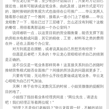
华云龙心里一喜，至少初步计划成功了，只要对方让自己
接近他，就有可能谈成这笔业务。由此及彼，这种方式是可行
的，随时推销的营售观方式也值得在公司推广……华云龙两人
随着那小姐进了一个雅间，接着从一道小门上了楼梯……华云
龙暗数了一下，现在已过了三层楼了。怎么还没有到呢？这般
的餐馆，用得着离那远租一个办公室吗？
说得难听一点，以这里目前的营业额衡量，能否支撑下面
的房租水电都成问题，其它的税收，工资，材料等之类的费用
在外，还在上面租个办公室。
对方到底是在摆酷，或者说真如自己所想另有经营？
但愿是后者吧！天杀的！华云龙心里暗暗祈求自己的猜测
是正确的。
这不仅仅是一笔业务那样简单！这直接关系到自己的随时
推销营售模式能否全面推广？间接的所涉及的问题就更多了。
只要有可能，无论用什么手段也要做成这笔业务。华云龙
心暗暗为自己打气加油。
天啊！终于在华云龙数完五的时候，小姐笑微微的提醒到
目的地了。
小姐指了指挂着业务经理房间道：“两位先生，请进去
吧！我们经理正等着两位呢！”
“经理？不是你们老板吗？”华云龙双眉一轩，不解的追问