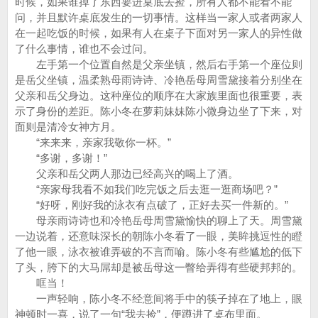
时候，如果谁掉了东西要进桌底去捡，所有人都不能看不能
问，并且默许桌底发生的一切事情。这样当一家人或者两家人
在一起吃饭的时候，如果有人在桌子下面对另一家人的异性做
了什么事情，谁也不会过问。
左手第一个位置自然是父亲坐镇，然后右手第一个座位则
是岳父坐镇，温柔熟母雨诗诗、冷艳岳母周雪黛接着分别坐在
父亲和岳父身边。这种座位的顺序在大家族里面也很重要，表
示了身份的差距。陈小冬在萝莉妹妹陈小微身边坐了下来，对
面则是清冷女神方月。
“来来来，亲家我敬你一杯。”
“多谢，多谢！”
父亲和岳父两人那边已经高兴的喝上了酒。
“亲家母我看不如我们吃完饭之后去逛一逛商场吧？”
“好呀，刚好我的泳衣有点破了，正好去买一件新的。”
母亲雨诗诗也和冷艳岳母周雪黛愉快的聊上了天。周雪黛
一边说着，还意味深长的朝陈小冬看了一眼，美眸挑逗性的瞪
了他一眼，泳衣被谁弄破的不言而喻。陈小冬有些尴尬的低下
了头，胯下的大马屌却是被岳母这一瞥给弄得有些硬邦邦的。
哐当！
一声轻响，陈小冬不经意间将手中的筷子掉在了地上，眼
神顿时一喜，说了一句“我去捡”，便蹲进了桌布里面。