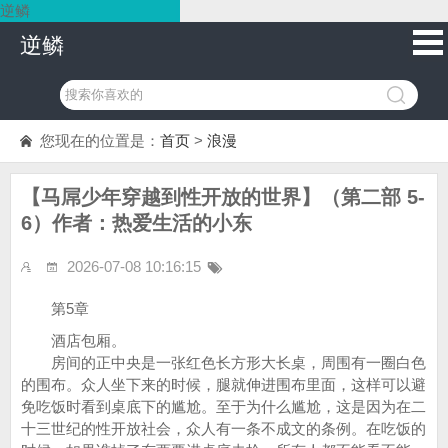
逆鳞
逆鳞
您现在的位置是：
首页
>
浪漫
【马屌少年穿越到性开放的世界】（第二部 5-
6）作者：热爱生活的小东
2026-07-08 10:16:15
第5章
酒店包厢。
房间的正中央是一张红色长方形大长桌，周围有一圈白色
的围布。众人坐下来的时候，腿就伸进围布里面，这样可以避
免吃饭时看到桌底下的尴尬。至于为什么尴尬，这是因为在二
十三世纪的性开放社会，众人有一条不成文的条例。在吃饭的