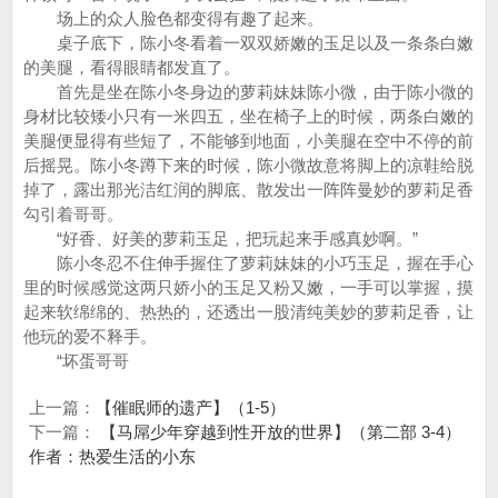
场上的众人脸色都变得有趣了起来。
桌子底下，陈小冬看着一双双娇嫩的玉足以及一条条白嫩
的美腿，看得眼睛都发直了。
首先是坐在陈小冬身边的萝莉妹妹陈小微，由于陈小微的
身材比较矮小只有一米四五，坐在椅子上的时候，两条白嫩的
美腿便显得有些短了，不能够到地面，小美腿在空中不停的前
后摇晃。陈小冬蹲下来的时候，陈小微故意将脚上的凉鞋给脱
掉了，露出那光洁红润的脚底、散发出一阵阵曼妙的萝莉足香
勾引着哥哥。
“好香、好美的萝莉玉足，把玩起来手感真妙啊。”
陈小冬忍不住伸手握住了萝莉妹妹的小巧玉足，握在手心
里的时候感觉这两只娇小的玉足又粉又嫩，一手可以掌握，摸
起来软绵绵的、热热的，还透出一股清纯美妙的萝莉足香，让
他玩的爱不释手。
“坏蛋哥哥
上一篇：
【催眠师的遗产】（1-5）
下一篇：
【马屌少年穿越到性开放的世界】（第二部 3-4）
作者：热爱生活的小东