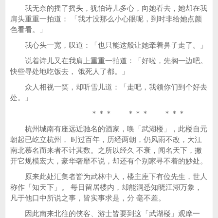
我无奈的摇了摇头，犹怕诗儿多心，向她看去，她却在我
肩头重重一拍道： 「我才没那么小心眼呢，到时非给她点颜
色看看。」
我心头一宽，叹道：「也只能这般让她牵着鼻子走了。」
说着诗儿又在我肩上重重一拍道：「好啦，先搁一边吧。
快些寻处地吃饭去， 饿死人了都。」
众人相视一笑，却听雪儿道：「走吧，我领你们到个好去
处。」
＊＊＊ ＊＊＊ ＊＊＊
杭州城南有座远近驰名的酒家，唤「武湖楼」，此楼自元
朝起已屹立杭州， 时过百年，历经两朝，仍风雨不改，大江
南北慕名而来者不计其数。之所以经久 不衰，闻名天下，撇
开它规模宏大，豪华奢靡不说，却还有个别家寻不着的妙处。
原来此处汇集者皆为武林中人，楼主座下有位先生，世人
称作「知天下」。 每日留居楼内，却能洞悉知晓江湖万象，
凡于他口中所说之事，皆实事求是，分 毫不差。
因此南来北往的侠客、游士皆要到这「武湖楼」观摩一