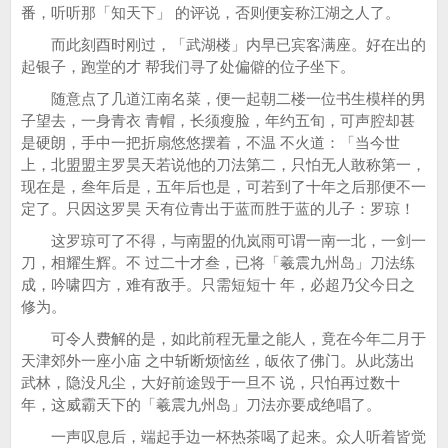
番，听听那「知天下」 的评说，否则便妄称江湖之人了。
而此刻酉时刚过，「武湖楼」内早已宾客满座。好在出的
起银子，跑堂的才 帮我们寻了处偏僻的位子坐下。
随意点了几道江南名菜，便一起朝二楼一位书生模样的男
子望去，一身青衣 青帽，长须瘦脸，年约五旬，可声腔却甚
是硬朗，手中一把折扇悠悠摆着，不温 不火道：「当今世
上，北盟盟主罗昊天若说他的刀法第二，只怕无人敢称第一，
现在是，叁年后是，五年后也是，可若到了十年之后那便不一
定了。只因这罗昊 天有位青出于蓝而胜于蓝的儿子：罗琼！
这罗琼可了不得，与南盟的仇岚雨可谓一南一北，一剑一
刀，相耀生辉。不 过二十才叁，已将「羲震九州岛」刀法练
成，吟啸四方，难有敌手。只需短短十 年，必超乃父今日之
修为。
可令人费解的是，如此前程无量之能人，竟在今年二月于
天津郊外一座小庙 之中斩断烦恼丝，皈依了佛门。从此荡出
武林，隐没凡尘，大好前途毁于一旦不 说，只怕再过数十
年，这威霸天下的「羲震九州岛」刀法亦要成绝唱了。
一声叹息后，端起手边一杯热茶喝了起来。众人听着皆觉