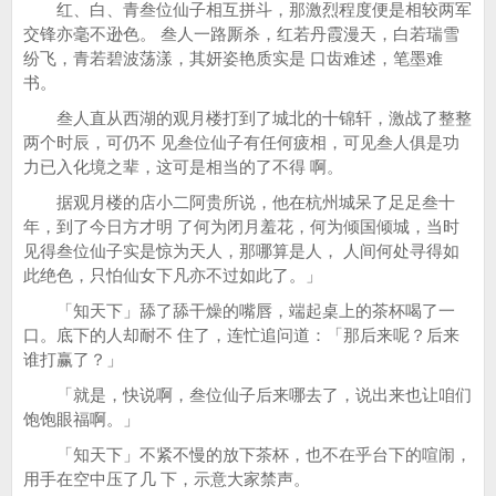
红、白、青叁位仙子相互拼斗，那激烈程度便是相较两军
交锋亦毫不逊色。 叁人一路厮杀，红若丹霞漫天，白若瑞雪
纷飞，青若碧波荡漾，其妍姿艳质实是 口齿难述，笔墨难
书。
叁人直从西湖的观月楼打到了城北的十锦轩，激战了整整
两个时辰，可仍不 见叁位仙子有任何疲相，可见叁人俱是功
力已入化境之辈，这可是相当的了不得 啊。
据观月楼的店小二阿贵所说，他在杭州城呆了足足叁十
年，到了今日方才明 了何为闭月羞花，何为倾国倾城，当时
见得叁位仙子实是惊为天人，那哪算是人， 人间何处寻得如
此绝色，只怕仙女下凡亦不过如此了。」
「知天下」舔了舔干燥的嘴唇，端起桌上的茶杯喝了一
口。底下的人却耐不 住了，连忙追问道：「那后来呢？后来
谁打赢了？」
「就是，快说啊，叁位仙子后来哪去了，说出来也让咱们
饱饱眼福啊。」
「知天下」不紧不慢的放下茶杯，也不在乎台下的喧闹，
用手在空中压了几 下，示意大家禁声。