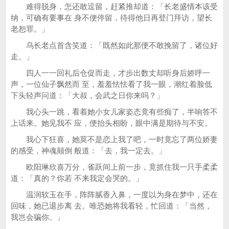
难得脱身，怎还敢逗留，赶紧推却道：「长老盛情本该受
纳，可确有要事在 身不便停留，待得他日再登门拜访，望长
老恕罪。」
乌长老点首含笑道：「既然如此那便不敢挽留了，诸位好
走。」
四人一一回礼后仓促而走，才步出数丈却听身后娇呼一
声，一位仙子飘然而 至，羞羞怯怯看了我一眼，潮红着脸低
下头轻声问道：「大叔，会武之日你来吗？」
我心头一跳，看着她小女儿家姿态竟有些痴了，半响答不
上话来。她见我不 应，便抬头相盼，眼中满是期待与不安。
我心下狂喜，她莫不是恋上我了吧，一时竟忘了两位娇妻
的感受，神魂颠倒 般道：「去，我一定去。」
欧阳琳欣喜万分，雀跃间上前一步，竟抓住我一只手柔柔
道：「真的？你若 不来我定会哭的。」
温润软玉在手，阵阵腻香入鼻，一度以为身在梦中，还在
回味，她已退步离 去。唯恐她将我看轻，忙回道：「当然，
我岂会骗你。」