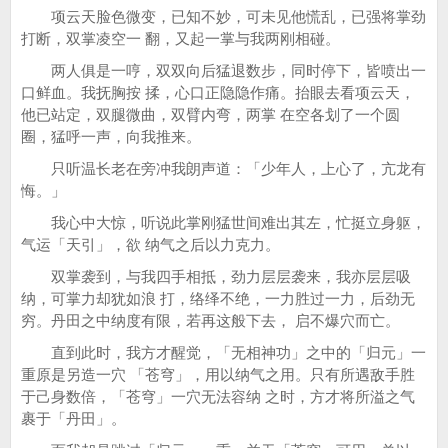
项云天脸色微变，已知不妙，可未见他慌乱，已强将掌劲
打断，双掌凌空一 翻，又起一掌与我两刚相碰。
两人俱是一哼，双双向后猛退数步，同时停下，皆喷出一
口鲜血。我抚胸按 揉，心口正隐隐作痛。抬眼去看项云天，
他已站定，双腿微曲，双臂内弯，两掌 在空各划了一个圆
圈，猛呼一声，向我推来。
只听温长老在旁冲我朗声道：「少年人，上心了，亢龙有
悔。」
我心中大惊，听说此掌刚猛世间难出其左，忙挺立身躯，
气运「天引」，欲 纳气之后以力克力。
双掌袭到，与我四手相抵，劲力层层袭来，我亦层层吸
纳，可掌力却犹如浪 打，络绎不绝，一力胜过一力，后劲无
穷。丹田之中纳度有限，若再这般下去， 启不爆穴而亡。
直到此时，我方才醒觉，「无相神功」之中的「归元」一
重原是另造一穴 「苍穹」，用以纳气之用。只有所遇敌手胜
于己身数倍，「苍穹」一穴无法容纳 之时，方才将所溢之气
裹于「丹田」。