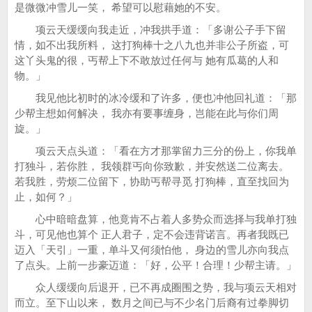
是微微冲雪儿一笑， 希望可以慰藉她的不安。
项云天缓缓向我走近，冲我拱手道：「多谢公子手下留
情，如不出我所料， 这打狗棒十之八九也并非公子所盗，可
这丫头鬼的很，丐帮上下不敢放过任何与 她有瓜葛的人和
物。」
我见他比初时的冰冷缓和了许多，便也冲他回礼道：「那
少帮主想如何解决， 我亦有要事缠身，岂能在此与你们周
旋。」
项云天点头道：「看在方才那掌留力三分的份上，你我单
打独斗，若你胜， 我领群丐向你致歉，并安然送二位离去。
若我胜，劳烦二位留下，协助丐帮寻觅 打狗棒，直至找回为
止，如何？」
心中暗暗盘算，他竟肯不占着人多势众而选择与我单打独
斗，可见他也算个 正人君子，定不会违背诺言。再者我既已
迈入「天引」一重，单斗又何须怕他， 身边的雪儿亦向我点
了点头。上前一步豪迈道：「好，公平！合理！少帮主请。」
众人缓缓向后退开，已不再成圈围之势，我与项云天相对
而立。至下山以来， 数月之间已与不少名门后裔有过拳脚切