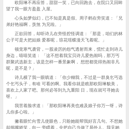
欧阳琳不再应答，甜甜一笑，已向回跑去，在院口又回眸
望了我一眼方盈盈 入屋。
心头如梦似幻，已不知是真是假。周子鹤在旁笑道：「兄
弟好艳福啊，羡煞 为兄啦。」
正欲回答，却听诗儿在旁怪腔怪调道：「那是，咱们的林
公子可是大把姑娘 爱慕呢，琼花瑶蝶漫天飞着呢。」
顿觉寒气袭背，一股凌厉的怨气透射而来，慌忙走到诗儿
身边，嘻嘻笑道： 「这不想着我宝贝诗儿爱热闹吗，那万丐
群聚武选新主，该是怎样一番景象啊， 想想都觉得热闹非凡
呢，是不是？」
诗儿横了我一眼嗔道：「你少糊我，不过是一群臭乞丐选
个乞丐头子，有啥 可看的啊。我看你就是瞧那欧阳琳貌美，
喜欢上人家了吧。那何必等到九九重阳 日，现在就可寻她去
呀。」
我苦着脸求道：「那欧阳琳再美也难及娘子你万一呀，诗
儿你多心啦。」
撇着眼忙向雪儿使眼色，只盼她能帮我好言几句。不想她
却抿嘴娇笑，向一 旁瞟着，全把自己当做了局外人。我见她