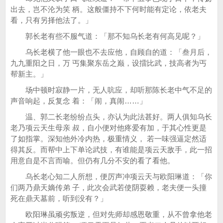
出去，岂不沦为笑 柄。这般僵持不下何时能有定论，依老夫
看，只有另择他法了。」
郭长老有些不服气道：「那不知乌长老有何高见呢？」
乌长老横了他一眼也不去应他，自顾自的道：「叁月后，
九九重阳之日，万 丐集聚东岳之巅，设擂比武，技高者为丐
帮新主。」
场中顿时寂静一片，无人吭应，却听那陈长老中气不足的
声音响起，反复念 着：「闹，真闹……」
温、郭二长老纷纷点头，亦认为此法甚好。两人俱知乌长
老乃项云天生母亲 叔，自小便对他疼爱有加，于其心性更是
了如指掌。深知他外冷内热，极重情义， 若一味强逼定然适
得其反。而帮中上下单论武技，有谁能是项云天敌手，此一招
用意自是不言而喻。但仍有几分不安的看了看他。
乌长老心知二人所想，便厉声冲项云天与欧阳琳道：「你
们两乃鼎天嫡传弟 子，此次会武若使阴耍赖，老夫便一头撞
死在鼎天墓前，听到没有？」
欧阳琳虽顽劣叛逆，但对先师却感恩敬重，从不曾拿他老