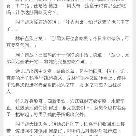
食、中二指，便哈哈 笑道：「周大哥，这童子鸡有那么好吃
吗，让你这般回味无穷？」
周子鹤边舔着边答道：「汁香肉嫩，怕是这辈子也忘不了
了。」
林轩点头含笑：「那周大哥便多吃些，今日小弟做东，可
莫要客气啊。」
周子鹤放下已被舔的干干净净的手指，笑道：「放心，兄
弟我定会放开胃口 将她完完整整吃个遍。」
诗儿听出话中之意，暗暗吃羞，又在他阳具上拍了一记，
直疼的周子鹤险些 跳起身来。见林轩眼神又回转台上，便将
手指再次戳进水光盈盈的花穴之中，比 起之前更为迅猛深
入。
诗儿浑身酸麻，四肢俱软，穴底犹似万蚁啃咬，水流不
止。这般抽插如何挨 得过，眼见就要倒下，竟突然硬撑着桌
子一把站起，将周子鹤的手指退出穴外。
周子鹤大惊失色，道她必是恼了，忙将手指收回系上腰
带，惊措间不知该如 何是好，却听诗儿对着林轩轻声道：