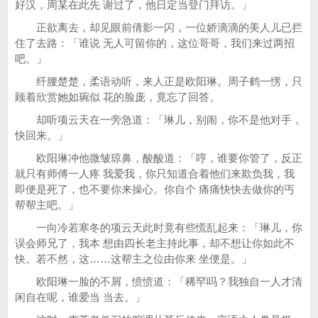
好汉，周某在此先 谢过了，他日定当登门拜访。」
正欲离去，却见眼前倩影一闪，一位娇滴滴的美人儿已拦
住了去路：「谁说 无人可留你的，这位哥哥，我们来过两招
吧。」
纤腰楚楚，柔语动听，来人正是欧阳琳。周子鹤一愣，只
顾着欣赏她如琬似 花的脸庞，竟忘了回答。
却听项云天在一旁急道：「琳儿，别闹，你不是他对手，
快回来。」
欧阳琳冲他微皱琼鼻，酸酸道：「哼，谁要你管了，反正
就只有师傅一人疼 我爱我，你只知道合着他们来欺负我，我
即便是死了，也不要你来操心。你自个 痛痛快快去做你的丐
帮帮主吧。」
一向冷若寒冬的项云天此时竟有些慌乱起来：「琳儿，你
误会师兄了，我本 想由四长老主持此事，却不想让你如此不
快。若不然，这……这帮主之位由你来 坐便是。」
欧阳琳一脸的不屑，愤愤道：「稀罕吗？我独自一人才清
闲自在呢，谁爱当 当去。」