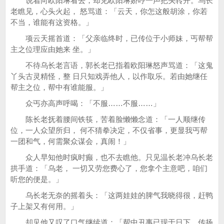
说着向欧阳琳看去，却见欧阳琳娇哼一声把头转开。乌长
老瞧见，心头火起， 怒骂道：「云天，你怎这般胡涂，你若
不当，谁能有这资格。」
项云天摇首道：「父亲临终时，已传位于小师妹，丐帮帮
主之位理应由她来 坐。」
不待乌长老言语，郭长老已指着欧阳琳怒声骂道：「这鬼
丫头古灵精怪，整 日只知戏弄他人，以作取乐。若由她继任
帮主之位，帮中有谁能服。」
众丐亦高声呼喝：「不服……不服……」
陈长老抚着腰间铁筷，苦着脸懒懒念道：「一人顺继传
位，一人众望所归， 何不猜拳决定，不仅省事，更显我丐帮
一团和气，何需聚众谋会，真闹！」
众人早知他时疯时癫，也不去瞧他。只见温长老冲乌长老
拱手道：「乌老， 一切又劳您费心了，您拿个主意吧，咱们
听您的便是。」
乌长老无奈的摇着头：「这两娃娃的脾气我晓得很，赶鸭
子上架又有何用。」
却见他又叹了口气继续道：「帮中丑事已现于日下，传扬