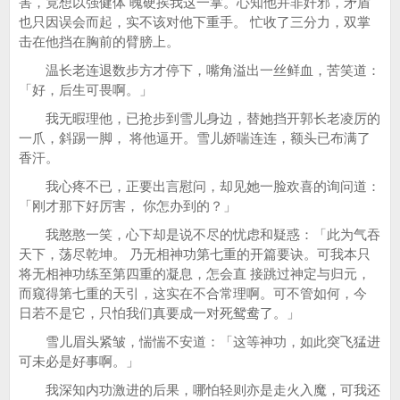
害，竟想以强健体 魄硬挨我这一掌。心知他并非奸邪，矛盾
也只因误会而起，实不该对他下重手。 忙收了三分力，双掌
击在他挡在胸前的臂膀上。
温长老连退数步方才停下，嘴角溢出一丝鲜血，苦笑道：
「好，后生可畏啊。」
我无暇理他，已抢步到雪儿身边，替她挡开郭长老凌厉的
一爪，斜踢一脚， 将他逼开。雪儿娇喘连连，额头已布满了
香汗。
我心疼不已，正要出言慰问，却见她一脸欢喜的询问道：
「刚才那下好厉害， 你怎办到的？」
我憨憨一笑，心下却是说不尽的忧虑和疑惑：「此为气吞
天下，荡尽乾坤。 乃无相神功第七重的开篇要诀。可我本只
将无相神功练至第四重的凝息，怎会直 接跳过神定与归元，
而窥得第七重的天引，这实在不合常理啊。可不管如何，今
日若不是它，只怕我们真要成一对死鸳鸯了。」
雪儿眉头紧皱，惴惴不安道：「这等神功，如此突飞猛进
可未必是好事啊。」
我深知内功激进的后果，哪怕轻则亦是走火入魔，可我还