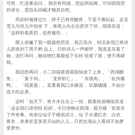
可惜，忙连番追问， 我亦有同感，想起哄吆喝，可却因我背
对讲台，需扭头回喊才顺其自然。
而此时侧身过久，脖子已有些酸疼，于是干脆站起，走至
雪儿与诗儿中间坐 下，将两人向左右挤开了些，嘻嘻笑道：
「这样听着真切，也舒服些。」
两人俱撇了我一眼嫣然而笑，我正高兴，却没发现已将诗
儿挤挨到了周子鹤 边上。只听诗儿一声娇呼，我道是压着了
她，连忙询问，她却艳红着脸低下头轻 轻摇了摇，便不再睬
我。
我还想再问，小二却端着酒菜陆续放了上来，「西湖醋
鱼」、「童子鸡」、 「龙井虾仁」、「东坡肉」、「杭州酱
鸭」、「莼菜羹」。直看着我口水横流， 饥肠辘辘，不由分
说大吃起来。
这时「知天下」将方木往台上一拍，摇着纸扇继续笑道：
「这会我们讲些轻 松的，今日傍晚在西湖」观月楼「前发生
了件奇事。有叁位仙子于楼前武斗，仙 子分袭红衣、白衣、
青衣，叁者皆是美若天仙的人儿，只把在场众人看得不知梦
里梦外。