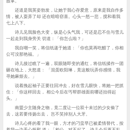
股掌。
还道是我英姿勃发，让她于我心存爱意，原来是我自作多
情，被人耍弄了却 还在暗暗窃喜。心头一怒一悲，搅和着我
七上八下。
诗儿见我脸色大变，纵是心头气我，可还是忍不住与雪儿
一起走到我身旁关 切道：「你怎么啦？」
我自嘲一笑，将信纸递于她道：「你也莫再吃醋了，你相
公可没那艳福。」
诗儿接过瞧了一遍，双眼随即变的通红，将信纸揉作一团
砸在地上，大怒道： 「混蛋欧阳琳，竟这般玩弄你感情，我
寻她麻烦去。」
说着挽起袖子正要往回冲去，好在雪儿眼快，将她一把抓
住：「你这样回去， 相公今后在丐帮群雄面前哪还抬得起
头。」
南盟少主随身之物，竟二度让一位双十未过的少女偷了
去，这若要传扬出去， 岂不笑掉别人大牙。
诗儿心疼的看了我一眼，方才的刁蛮早已被柔情替代，按
着我一边手心抚慰 道：「相公，对不起了，诗儿今后再不乱