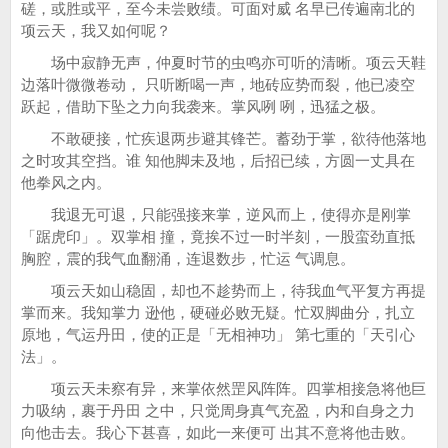
磋，或胜或平，至今未尝败绩。可面对威 名早已传遍南北的
项云天，我又如何呢？
场中寂静无声，仲夏时节的虫鸣亦可听的清晰。项云天鞋
边落叶微微卷动， 只听断喝一声，地砖应势而裂，他已凌空
跃起，借助下坠之力向我袭来。掌风咧 咧，迅猛之极。
不敢硬接，忙疾退两步避其锋芒。蓄劲于掌，欲待他落地
之时攻其空挡。谁 知他脚未及地，后招已续，方圆一丈具在
他拳风之内。
我退无可退，只能强接来掌，逆风而上，使得亦是刚掌
「踞虎印」。双掌相 撞，竟挨不过一时半刻，一股蛮劲直抵
胸腔，震的我气血翻涌，连退数步，忙运 气调息。
项云天如山稳固，却也不趁势而上，待我血气平复方再提
掌而来。我知掌力 逊他，硬碰必败无疑。忙双脚曲分，扎立
原地，气运丹田，使的正是「无相神功」 第七重的「天引心
法」。
项云天未察有异，来掌依然罡风阵阵。四掌相接急将他巨
力吸纳，裹于丹田 之中，只觉周身真气充盈，内和自身之力
向他击去。我心下甚喜，如此一来便可 出其不意将他击败。