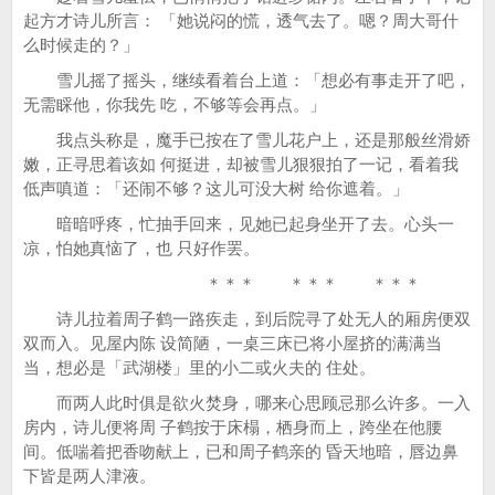
起方才诗儿所言： 「她说闷的慌，透气去了。嗯？周大哥什
么时候走的？」
雪儿摇了摇头，继续看着台上道：「想必有事走开了吧，
无需睬他，你我先 吃，不够等会再点。」
我点头称是，魔手已按在了雪儿花户上，还是那般丝滑娇
嫩，正寻思着该如 何挺进，却被雪儿狠狠拍了一记，看着我
低声嗔道：「还闹不够？这儿可没大树 给你遮着。」
暗暗呼疼，忙抽手回来，见她已起身坐开了去。心头一
凉，怕她真恼了，也 只好作罢。
＊＊＊ ＊＊＊ ＊＊＊
诗儿拉着周子鹤一路疾走，到后院寻了处无人的厢房便双
双而入。见屋内陈 设简陋，一桌三床已将小屋挤的满满当
当，想必是「武湖楼」里的小二或火夫的 住处。
而两人此时俱是欲火焚身，哪来心思顾忌那么许多。一入
房内，诗儿便将周 子鹤按于床榻，栖身而上，跨坐在他腰
间。低喘着把香吻献上，已和周子鹤亲的 昏天地暗，唇边鼻
下皆是两人津液。