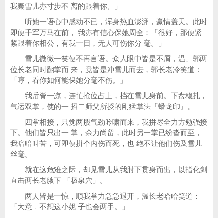
我秦雪儿亦寸步不 离的跟着你。」
听她一语心中感动不已，浑身热血澎湃，豪情盖天。此时
即便千军万马在前， 我亦有信心保她周全：「很好，那便紧
紧跟着你相公，有我一日，无人可伤你分 毫。」
雪儿微微一笑便不再言语。众人眼中皆是不屑，温、郭两
位长老同时翻掌而 来，竟皆是冲雪儿而去，郭长老冷笑道：
「哼，看你如何能保她分毫不伤。」
我后脊一凉，连忙抢位占上，挡在雪儿身前。下盘稳扎，
气运双掌，使的一 招二师父所授的刚猛掌法「蟠龙印」。
四掌相接，只觉两股气劲吟啸而来，我拼尽全力方勉强接
下。他们皆只出一 掌，余力尚留，此时另一掌已纷沓而至，
我暗暗叫苦，可即便拼个内伤而死，也 绝不让他们伤及雪儿
丝毫。
就在这危难之际，却见雪儿从我肘下贯身而出，以指化剑
直击两长老腋下 「极泉穴」。
两人皆是一惊，顺我掌力急急退开，温长老哈哈笑道：
「大意，不想这小妮 子也会两手。」