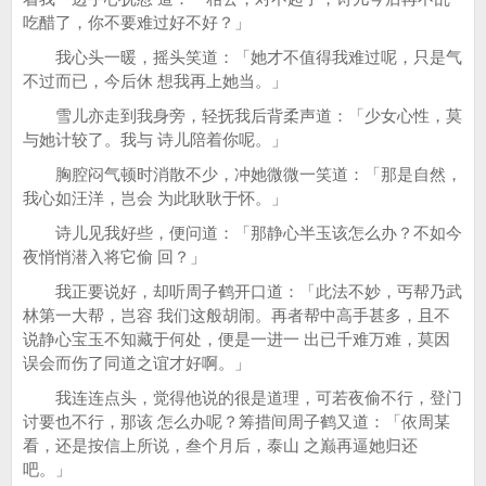
吃醋了，你不要难过好不好？」
我心头一暖，摇头笑道：「她才不值得我难过呢，只是气
不过而已，今后休 想我再上她当。」
雪儿亦走到我身旁，轻抚我后背柔声道：「少女心性，莫
与她计较了。我与 诗儿陪着你呢。」
胸腔闷气顿时消散不少，冲她微微一笑道：「那是自然，
我心如汪洋，岂会 为此耿耿于怀。」
诗儿见我好些，便问道：「那静心半玉该怎么办？不如今
夜悄悄潜入将它偷 回？」
我正要说好，却听周子鹤开口道：「此法不妙，丐帮乃武
林第一大帮，岂容 我们这般胡闹。再者帮中高手甚多，且不
说静心宝玉不知藏于何处，便是一进一 出已千难万难，莫因
误会而伤了同道之谊才好啊。」
我连连点头，觉得他说的很是道理，可若夜偷不行，登门
讨要也不行，那该 怎么办呢？筹措间周子鹤又道：「依周某
看，还是按信上所说，叁个月后，泰山 之巅再逼她归还
吧。」