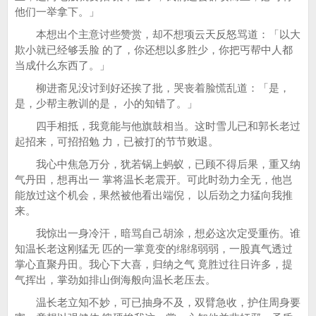
他们一举拿下。」
本想出个主意讨些赞赏，却不想项云天反怒骂道：「以大
欺小就已经够丢脸 的了，你还想以多胜少，你把丐帮中人都
当成什么东西了。」
柳进斋见没讨到好还挨了批，哭丧着脸慌乱道：「是，
是，少帮主教训的是， 小的知错了。」
四手相抵，我竟能与他旗鼓相当。这时雪儿已和郭长老过
起招来，可招招勉 力，已被打的节节败退。
我心中焦急万分，犹若锅上蚂蚁，已顾不得后果，重又纳
气丹田，想再出一 掌将温长老震开。可此时劲力全无，他岂
能放过这个机会，果然被他看出端倪， 以后劲之力猛向我推
来。
我惊出一身冷汗，暗骂自己胡涂，想必这次定受重伤。谁
知温长老这刚猛无 匹的一掌竟变的绵绵弱弱，一股真气透过
掌心直聚丹田。我心下大喜，归纳之气 竟胜过往日许多，提
气挥出，掌劲如排山倒海般向温长老压去。
温长老立知不妙，可已抽身不及，双臂急收，护住周身要