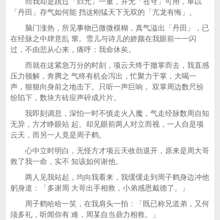
而我却是跳过「归元」一重，并无「苍穹」可用，单以
「丹田」存气如何能 挡这刚猛天下无双的「亢龙有悔」。
脑门涨热，所见事物已微微模糊，真气溢出「丹田」，已
在经脉之中肆意乱 窜。雪儿与诗儿的娇颜在我眼前一一闪
过，不由悲从心来，痛呼：我命休矣。
而就在这紧急万分的时刻，项云天终于撤掌而去，我直感
压力顿解，奔腾之 气终有机会泻出，忙聚力于掌，大喝一
声，狠狠向身前之地击下。只听一声巨响， 双掌周边数尺纷
纷陷下，数块方砖应声碎成片片。
我即刻调息，深怕一时不慎走火入魔，气走经脉数周自知
无异，方才睁眼站 起。却见眼前两人对立而视，一人自是项
云天，而另一人竟是周子鹤。
心中立时明白，无怪方才项云天收劲退开，原来是周大哥
救了我一命，实不 知该如何谢他。
两人见我站起，均向我看来，我缓缓走到周子鹤身边冲他
躬身道：「多谢周 大哥出手相救，小弟感恩戴德了。」
周子鹤哈哈一笑，在我肩头一拍：「既已称兄道弟，又何
须多礼，听闻你有 难，周某自当鼎力相救。」