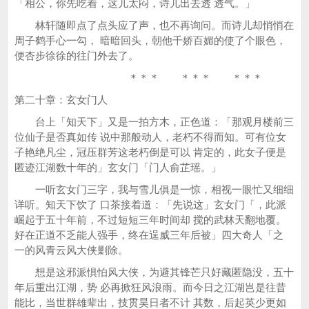
「相公，你先吃着，这儿太闷，诗儿出去透 透气。」
林轩随即点了点头应了声，也不再询问。而诗儿却悄悄在
周子鹤手心一勾， 暗暗回头，朝他千娇百媚的使了个眼色，
便杏步徐徐的往门外去了。
＊＊＊ ＊＊＊ ＊＊＊
第二十章：玄女门人
台上「知天下」又是一拍方木，正色道：「那观月楼前三
位仙子是否真如传 说中那般动人，老朽不得而知。可有位女
子艳绝凡尘，冠压群芳这老朽倒是可以 肯定的，此女子便是
匿迹江湖数十年的」玄女门「门人俞芷瑶。」
一听玄女门三字，我与雪儿俱是一惊，相视一眼忙又细细
详听。知天下饮了 口茶接着道：「先说这」玄女门「，此派
崛起于五十年前，不过短短三年时间却 搅的武林天翻地覆。
好在正道不乏能人强手，终在逞威三年后被」四大奇人「之
一的风青云风大侠剿除。
想是这邪派惧怕风大侠，为避其锋芒只好藏匿隐没，五十
年后重出江湖，势 必再掀狂风浪雨。而今日之江湖岂是往昔
能比，当世群雄辈出，技贯昊日者不计 其数，后起英少更如