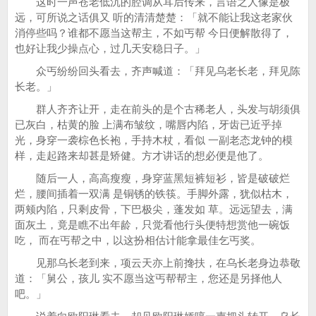
这时一声苍老低沉的腔调从耳后传来，言语之人像是极
远，可所说之话俱又 听的清清楚楚：「就不能让我这老家伙
消停些吗？谁都不愿当这帮主，不如丐帮 今日便解散得了，
也好让我少操点心，过几天安稳日子。」
众丐纷纷回头看去，齐声喊道：「拜见乌老长老，拜见陈
长老。」
群人齐齐让开，走在前头的是个古稀老人，头发与胡须俱
已灰白，枯黄的脸 上满布皱纹，嘴唇内陷，牙齿已近乎掉
光，身穿一袭棕色长袍，手持木杖，看似 一副老态龙钟的模
样，走起路来却甚是矫健。方才讲话的想必便是他了。
随后一人，高高瘦瘦，身穿蓝黑短裤短衫，皆是破破烂
烂，腰间插着一双满 是铜锈的铁筷。手脚外露，犹似枯木，
两颊内陷，只剩皮骨，下巴极尖，蓬发如 草。远远望去，满
面灰土，竟是瞧不出年龄，只觉看他行头便特想赏他一碗饭
吃， 而在丐帮之中，以这扮相估计能拿最佳乞丐奖。
见那乌长老到来，项云天亦上前搀扶，在乌长老身边恭敬
道：「舅公，孩儿 实不愿当这丐帮帮主，您还是另择他人
吧。」