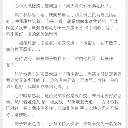
心中大感疑惑，便问道：「周大哥怎知小弟在此？」
周子鹤斜眼一抬，我顺势看去，却见诗儿已与雪儿站在一
处，冲我甜甜笑着。 心头一暖，想是她搬来这救兵的，可李
赋怎又没来，就知道那龟孙子王八蛋不肯 出手相救。算了，
不来更好，省的还欠他恩情。
一顿胡想后，便回身冲项云天道：「少帮主，在下败了，
如何处置悉听……」
还待说完，却被周子鹤拦下：「若由他处置，我来作
甚？」
只听他拱手冲项云天道：「项少帮主，周某今日是定要保
我这位兄弟离开的 了，你若有何异议，群攻而上也好，单打
独斗也好，我周某亦奉陪到底。」
心中暗暗感动，这位兄弟果然是没白交，来日定要好好谢
他。愁思着难免又 是一场恶战，却听项云天道：「方才你我
已对过一掌，我接你不住，自知非你敌 手，此地亦无人可留
你，请便吧。」
周子鹤正色道：「少帮主快人快语，果然不失为一名英雄