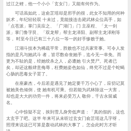
过江之鲤，他一个小小「玄女门」又能有何作为。
可话虽如此，这俞芷瑶却是邪乎的很，此女不知用的何种
妖术，年纪轻轻双 十未过，竟能接连击毙武林众位高手，如
「点苍派」掌门吴应之、「广湖门」门 主巫程、「太一剑
派」掌门鲁字艮、「双龙帮」帮主龙泽阳、副帮主龙泽刚等
等， 时至今日已有三十八位一等一的好手惨败于她。
江湖斗技本为稀疏平常，胜败也不过兵家常事。可令人发
指的是凡与她武斗 者，皆尽数命丧她手，迄今无一幸免。而
更为不耻的是，经她绞杀之人，必遭她 引火焚尸。死者已
矣，却还这般肆意侮辱，枉费她姿色如仙，终究不过是个蛇蝎
心肠的恶毒女子罢了。
在座豪杰，今后若是遇见了她定要千万小心了，应切记莫
被她美色倾倒，使 她有机可乘。但若能为武林除这一大害，
却也是大大的功劳一件，将来必受万人 敬仰，千古永留威
名。
心中惊疑不定，挨到雪儿身旁低声道：「真的假的，这也
太玄乎了吧。这半 年来可从未听过玄女门俞芷瑶这几字呀，
照理来说这已可算是轰动武林的大事了， 怎会此时方才听