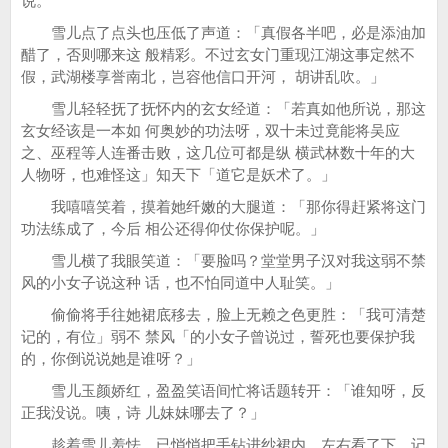
说。
雪儿点了点头也压低了声道：「真假各半吧，必是添油加
醋了，否则哪来这 般精彩。不过玄女门重现江湖这事定然不
假，武湖楼享誉南北，岂容他信口开河， 胡讲乱吹。」
雪儿轻轻抚了抚怀内的玄女经道：「若真如他所说，那这
玄女经该是一本如 何奥妙的功法呀，双十未过竟能将吴应
之、巫程等人连番击败，这几位可都是纵 横武林数十年的大
人物呀，也难怪这」知天下「道它是妖术了。」
我嘻嘻笑着，摸着她纤嫩的大腿道：「那你得赶紧将这门
功法练成了，今后 相公还得仰仗你保护呢。」
雪儿横了我眼笑道：「要脸吗？堂堂男子汉对我这弱不禁
风的小女子说这种 话，也不怕同道中人耻笑。」
偷偷将手往她裙底移去，脸上无赖之色更胜：「我可清楚
记的，有位」弱不 禁风「的小女子曾说过，誓死也要保护我
的，你倒说说她是谁呀？」
雪儿玉颜娇红，盈盈笑语间忙将话题转开：「谁知呀，反
正我没说。咦，诗 儿妹妹哪去了？」
趁着雪儿羞怯，已悄悄把手钻进纱裙内。左右看了下，记