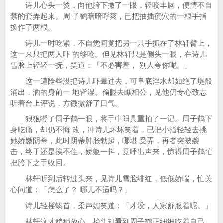
诗儿心头一烫，向他胯下撇了一眼，轻咬丰唇，便情不自
禁的套弄起来。周 子鹤暗暗呼爽，已把抽插蜜穴的一根手指
换作了两根。
诗儿一时吃紧，不自觉间竟把另一只手抓在了林轩臂上，
这一来只把两人吓 的够呛。但见林轩只是侧头一眼，在诗儿
雪脸上轻轻一抚，笑道：「不必害羞， 别人夸你呢。」
这一遭险些没把诗儿吓晕过去，可阜底淫水却如绝了堤般
涌出，洒的身前一 地皆湿。偷眼去瞧相公，见他仍专心致志
听着台上评说，方微微舒了口气。
狠狠瞪了周子鹤一眼，将手中阳具重拍了一记。周子鹤下
身吃痛，却仍不悔 改，冲诗儿坏坏笑着，已把小指轻轻去挑
她娇嫩阴蒂，此时阴蒂肿胀勃起，哪堪 受弄，再者突被袭
击，终于还是挨不住，娇躯一抖，竟呼出声来，惊得周子鹤忙
把胯下之手收回。
林轩听到后转过头来，见诗儿雪脸绯红，低低娇喘，忙关
心问道：「怎么了？ 哪儿不适吗？」
诗儿轻摇螓首，柔声媚笑道：「才没，人家舒服着呢。」
林轩这才稍稍放心，抬头却看到周子鹤正细细吃着自己