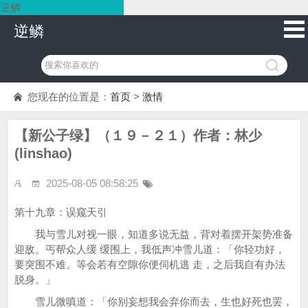
逆鳞
逆鳞
您现在的位置是：
首页
>
激情
【新公子绿】（１９－２１）作者：林少
(linshao)
2025-08-05 08:58:25
第十九章：误窥天引
我与雪儿对视一眼，知道多说无益，背对着摆开架势准备
迎敌。丐帮众人缓 缓围上，我低声冲雪儿道：「你轻功好，
要突围不难。等会若有空隙你便伺机逃 走，之后我自有办法
脱身。」
雪儿微嗔道：「你别妄想我会弃你而去，生也好死也罢，