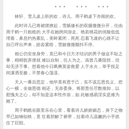
＊＊＊ ＊＊＊ ＊＊＊
林轩、雪儿桌上听的欢，诗儿、周子鹤桌下亦闹的欢。
此时诗儿已将裙摆撩起，雪腻修长的双腿微微分开，任由
周子鹤一只粗糙的 大手在她胯间游走。艳若桃花的俏脸低低
埋着，鼻息灼热紊乱，美眸紧闭，死死 忍着飞速的心跳不让
自己呼出声来，皓齿紧咬，雪躯微微颤抖不停。
相公仍安坐身旁，竟已和今日方才结识的男子做这不耻之
事，稍稍抚弄便就 难以自制，任人为之。虽曾几番阻扰，但
却无济于事。想着他今日飒爽英姿救爱 人于水火，举手投足
间潇洒至极，不禁春心荡漾。
天人一番后思定，他毕竟有恩于己，实不该忘恩负义。把
心一横，全做恩德 相还，无奈委身。将那责任尽数推卸，以
慰愧夫之心，却不知是这本性作祟，如 此敏感易淫实是难为
她了。
周子鹤瞧在眼里乐在心里，看着诗儿娇娇媚态，身下之物
早已如钢似铁，竟 壮着胆解了裤带，拉着诗儿温嫩的小手抓
住了巨阳。