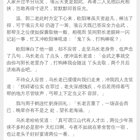
人家开过半分玩笑， 项云天更是如此。再者二人见他以死相
挟，岂敢再得寸进尺，皆默默叩首应允。
温、郭二老此时方定下心来，欧阳琳虽天资超凡，棒法了
得，可于项云天却 仍逊了一筹。项云天既已答应全力会武，
那帮主之位便如探囊取物一般。相视而 笑间郭长老眼眸一闪
记起一事，忙又冲欧阳琳吼道：「鬼丫头，打狗棒呢？」
欧阳琳白了他一眼，却不应答，走至乌长老身旁，低声念
了几句，乌长老点 了点头，便冲温长老道：「会武之事就交
由你与郭长老置办了，打狗棒我会随这 丫头去取，两个月后
济南再会吧。」
不待众人应答，乌长老已缓缓向我们走来，冲我四人含笑
道：「扰碍诸位实 在罪过，老夫深感愧疚，今后若用得着丐
帮的地方尽管吱声，丐帮上下定当义不 容辞。」
我与周子鹤连忙躬身回礼：「长老言重了，一场误会而
已，晚辈亦有不是之 处，望长老海涵。」
乌长老哈哈笑道：「真可谓江山代有人才出，两位少年英
侠不多时必是那中 天红日啊。今夜不如就在寒舍暂住一宿，
也让老头子好好宴请两位一番。」