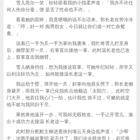
雪儿莞尔一笑，轻轻搭着我的小指柔声道：「我亦不许任
何人伤你分毫，便 是丢了性命也不许。」
看着她的双眸，我竟哽咽的说不出话来。郭长老在旁冷冷
道：「哼，好一对 痴男怨女，今日就让你们成一对亡命鸳
鸯。」
说着已一手为爪一手为掌向我袭来，我忙将雪儿拦至身
后，侧臂架开一爪， 右掌直出接他一掌。此时温长老也已攻
上，双掌直击我侧臂。
雪儿栖身挡住，想为我接这双掌。可她年纪轻轻，所学又
以剑法轻功为主， 如何能接温长老这一掌。
我运劲于臂，弹开他一爪，斜掌向他肩头劈下，郭长老侧
身避开，而我另一 掌已化指疾点他额边「太阳穴」。此时空
门大开，他若往我心门一拍，估计我也 挨不过，可赌的就是
他不敢与我同归于尽。
果然将他逼开一步，可我却无暇抢攻。一手让开雪儿，激
出十成功力去接温 长老这一掌。
此时那分舵舵主柳进斋挨到项云天身边低声道：「少帮
主，这两毛贼就要招 架不住了，我们这会群攻而上，必可将