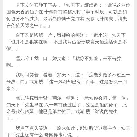
堂下立时安静了下去，「知天下」继续道：「话说这叁位
国色天香的仙子在 十锦轩前整整又打了半个时辰，可就是如
何也分不出胜负，最后叁位仙子竟踩着 云霞飞升而去，消失
在茫茫天际之中了。」
台下又是唏嘘一片，我却哈哈笑道：「瞧来这」知天下
「也并不是很实在啊， 不过我两位爱妻貌赛天仙这话倒是不
假。」
雪儿啐了我一口，娇笑道：「就你不知羞，害不害臊
啊。」
我呵呵笑着，看着「知天下」道：「这老头最多不过五十
来岁，而」武湖楼 「这一风习却已有上百年，这是怎么一回
事？」
雪儿轻抚我手背，莞尔一笑道：「就知你会问，第一位」
知天下「先生早在 六十年前便过世了，这位是他的孙子，此
名号代代传延，他已是第叁位于」武湖 楼「评说的先生
了。」
我点了点头笑道：「原来如此，那快听听这第叁位」知天
下「先生还有什么 奇闻异事可说。」