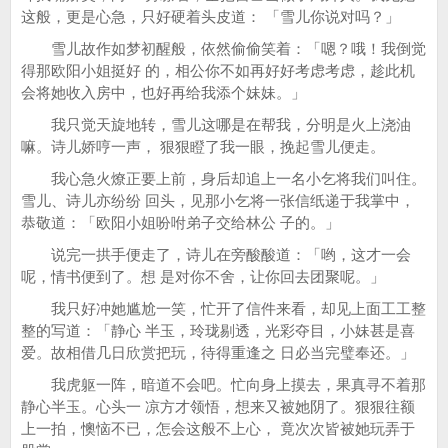
这般，更是心急，只好硬着头皮道： 「雪儿你说对吗？」
雪儿故作如梦初醒般，依然偷偷笑着：「嗯？哦！我倒觉
得那欧阳小姐挺好 的，相公你不如再好好考虑考虑，趁此机
会将她收入房中，也好再给我添个妹妹。」
我只觉天旋地转，雪儿这哪是在帮我，分明是火上浇油
嘛。诗儿娇哼一声， 狠狠瞪了我一眼，挽起雪儿便走。
我心急火燎正要上前，身后却追上一名小乞将我们叫住。
雪儿、诗儿亦纷纷 回头，见那小乞将一张信纸递于我掌中，
恭敬道：「欧阳小姐吩咐弟子交给林公 子的。」
说完一拱手便走了，诗儿在旁酸酸道：「哟，这才一会
呢，情书便到了。想 是对你不舍，让你回去团聚呢。」
我只好冲她尴尬一笑，忙开了信件来看，却见上面工工整
整的写道：「静心 半玉，玲珑剔透，光彩夺目，小妹甚是喜
爱。故相借几日欣赏把玩，待得重逢之 日必当完璧奉还。」
我虎躯一阵，暗道不会吧。忙向身上摸去，果真寻不着那
静心半玉。心头一 凉方才领悟，想来又被她阴了。狠狠往额
上一拍，懊恼不已，怎会这般不上心， 竟次次皆被她玩弄于