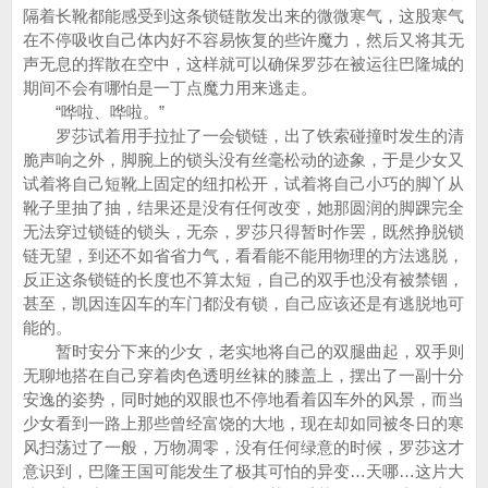
隔着长靴都能感受到这条锁链散发出来的微微寒气，这股寒气
在不停吸收自己体内好不容易恢复的些许魔力，然后又将其无
声无息的挥散在空中，这样就可以确保罗莎在被运往巴隆城的
期间不会有哪怕是一丁点魔力用来逃走。
“哗啦、哗啦。”
罗莎试着用手拉扯了一会锁链，出了铁索碰撞时发生的清
脆声响之外，脚腕上的锁头没有丝毫松动的迹象，于是少女又
试着将自己短靴上固定的纽扣松开，试着将自己小巧的脚丫从
靴子里抽了抽，结果还是没有任何改变，她那圆润的脚踝完全
无法穿过锁链的锁头，无奈，罗莎只得暂时作罢，既然挣脱锁
链无望，到还不如省省力气，看看能不能用物理的方法逃脱，
反正这条锁链的长度也不算太短，自己的双手也没有被禁锢，
甚至，凯因连囚车的车门都没有锁，自己应该还是有逃脱地可
能的。
暂时安分下来的少女，老实地将自己的双腿曲起，双手则
无聊地搭在自己穿着肉色透明丝袜的膝盖上，摆出了一副十分
安逸的姿势，同时她的双眼也不停地看着囚车外的风景，而当
少女看到一路上那些曾经富饶的大地，现在却如同被冬日的寒
风扫荡过了一般，万物凋零，没有任何绿意的时候，罗莎这才
意识到，巴隆王国可能发生了极其可怕的异变…天哪…这片大