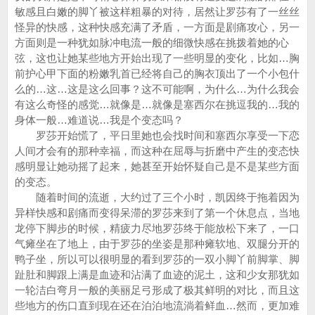
敏感且白嫩的脚丫被这样粗暴的对待，居然让罗莎有了一丝丝
怪异的快感，这种快感充满了矛盾，一方面是剧痛攻心，另一
方面则是一种犹如脉冲电流一般的细微快感在挑拨着她的心
弦，这也让她某些地方开始出现了一些明显的变化，比如…胸
前护心甲下面的粉嫩乳首已经将自己的胸衣顶出了一个小包什
么的…这…这是这么回事？这不可能啊，为什么…为什么我会
有这么奇怪的感觉…就像是…就像是塞西尔在挑逗我的…我的
身体一般…难道说…我是个变态吗？
罗莎开始慌了，平日里她也会找时间和塞西尔享受一下恋
人间才会有的那种幸福，而这种在屈辱与折磨中产生的变态快
感明显让她动摇了起来，她甚至开始怀疑自己是不是某些方面
的变态。
随着时间的流逝，大约过了三个小时，凯因终于拖着因为
异样快感和剧痛而变得呆滞的罗莎来到了第一个休息点，当地
龙停下脚步的时候，精疲力尽地罗莎终于能放松下来了，一口
气瘫坐在了地上，由于罗莎的坐姿是那种瘫软地、双腿分开的
鸭子坐，所以可以很明显的看到罗莎的一双小脚丫前脚掌、脚
趾肚和脚跟上满是血迹和沾满了血迹的泥土，这和少女那犹如
一轮洁白弯月一般的美丽足弓形成了极其鲜明的对比，而且这
些地方的伤口直到现在还在泊泊地流淌着鲜血…然而，更加难