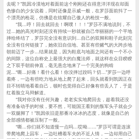
去呢？”凯因冷漠地对着面前这个刚刚还在得意洋洋现在却面
色惨白的少女说着，同时还像是示威一般，在罗莎面前抖了一
个漂亮的枪花，仿佛是在炫耀自己傲人的枪技一般。
“我…哼！回去就回去！啊噗！！！”罗莎不满地说到，不
过…她的高光时刻还没有持续一秒就被自己华丽丽的一个平地
摔给终结了，罗莎完全没有意识到…自己的双脚和鞋子此刻完
全没有任何链接了，她依旧自信地、甚至有些赌气的大跨步地
朝前迈了一步…结果就是，因为鞋底与地面之间还有一个不小
的间隙，这位自称史上最强大的白魔法师，就这样在众目睽睽
之下双手朝前伸直，毫无悬念地来了一个完美的狗啃
泥…“嘶…好痛！看什么看！你没摔过跤吗？切…”罗莎一边呼
着疼，一边有些吃力地从地上爬了起来，回头就看到凯因正在
目不转睛地看着自己，顿时也觉得自己好像有些丢人了，于是
红着脸立马辩解道。
“我对你没有任何兴趣，老老实实地爬回去，趁着我还没
有准备动手的时候，要不然，可能国王看到的叛军头子就会少
一双腿脚了！”凯因依旧是那番冷冰冰的态度，就像是自己的
全部感情都被压制了一般。
“嘶…你们就不知道慢一点吗…哎呦……”罗莎可谓是连滚
带爬地爬上囚车，一边吐槽着车夫的不近人情，一边却用自己