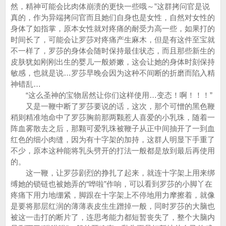
然，精神可能会比肉体崩溃的更快一些哦～”这群拷问官是说
真的，作为异端拷问官而且她们自身也是女性，自然对女性的
身体了如指掌，原本女性就对疼痛的耐受力高一些，如果打的
时间长了，可能会让罗莎对疼痛产生麻木，但是有这件至宝就
不一样了，罗莎的身体会随时保持最佳状态，而且那些新生的
皮肤犹如刚刚出生的婴儿一般娇嫩，这会让她的身体时刻保持
敏感，也就是说…罗莎早晚会因为这种不间断的折磨而陷入精
神错乱…
“这么圣神的宝物居然让你们这样使用…变态！啊！！！”
又是一鞭中断了罗莎要说的话，这次，那个可憎的黑色鞭
稍则精准地命中了罗莎胸前那两颗惹人喜爱的小乳珠，随着一
阵血雾散去之后，那颗可爱乳珠被鞭子从正中间抽开了一到血
红色的细小肉缝，因为有十字架的加持，这群人明显下手重了
不少，原本这种能将乳头劈开的打法一般都是放到最后再使用
的。
这一鞭，让罗莎剧烈的挣扎了起来，就连十字架上用来绑
缚她的锁链也被她弄的“哗啦”作响，可以看到罗莎的小脚丫在
疼痛下用力地绷紧，脚跟在十字架上不停地用力摩擦着，就像
是要将那层红润的薄薄表皮生生蹭掉一般，同时罗莎的大脑也
被这一击打的断片了，连思考能力都短暂丧失了，整个大脑内