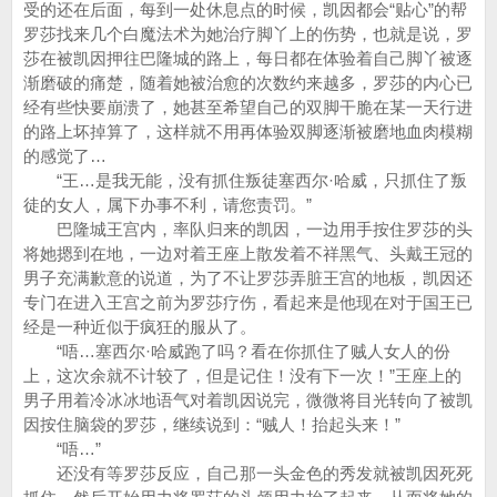
受的还在后面，每到一处休息点的时候，凯因都会“贴心”的帮
罗莎找来几个白魔法术为她治疗脚丫上的伤势，也就是说，罗
莎在被凯因押往巴隆城的路上，每日都在体验着自己脚丫被逐
渐磨破的痛楚，随着她被治愈的次数约来越多，罗莎的内心已
经有些快要崩溃了，她甚至希望自己的双脚干脆在某一天行进
的路上坏掉算了，这样就不用再体验双脚逐渐被磨地血肉模糊
的感觉了…
“王…是我无能，没有抓住叛徒塞西尔·哈威，只抓住了叛
徒的女人，属下办事不利，请您责罚。”
巴隆城王宫内，率队归来的凯因，一边用手按住罗莎的头
将她摁到在地，一边对着王座上散发着不祥黑气、头戴王冠的
男子充满歉意的说道，为了不让罗莎弄脏王宫的地板，凯因还
专门在进入王宫之前为罗莎疗伤，看起来是他现在对于国王已
经是一种近似于疯狂的服从了。
“唔…塞西尔·哈威跑了吗？看在你抓住了贼人女人的份
上，这次余就不计较了，但是记住！没有下一次！”王座上的
男子用着冷冰冰地语气对着凯因说完，微微将目光转向了被凯
因按住脑袋的罗莎，继续说到：“贼人！抬起头来！”
“唔…”
还没有等罗莎反应，自己那一头金色的秀发就被凯因死死