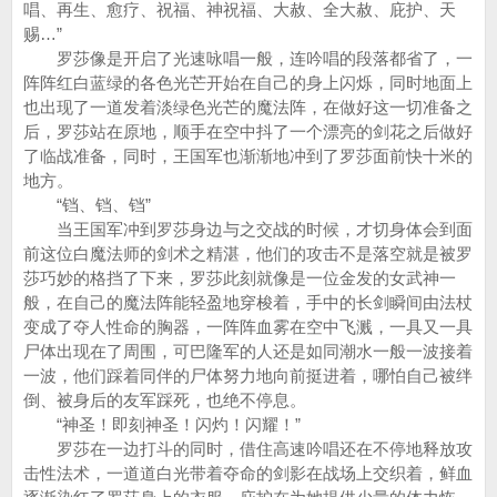
唱、再生、愈疗、祝福、神祝福、大赦、全大赦、庇护、天
赐…”
罗莎像是开启了光速咏唱一般，连吟唱的段落都省了，一
阵阵红白蓝绿的各色光芒开始在自己的身上闪烁，同时地面上
也出现了一道发着淡绿色光芒的魔法阵，在做好这一切准备之
后，罗莎站在原地，顺手在空中抖了一个漂亮的剑花之后做好
了临战准备，同时，王国军也渐渐地冲到了罗莎面前快十米的
地方。
“铛、铛、铛”
当王国军冲到罗莎身边与之交战的时候，才切身体会到面
前这位白魔法师的剑术之精湛，他们的攻击不是落空就是被罗
莎巧妙的格挡了下来，罗莎此刻就像是一位金发的女武神一
般，在自己的魔法阵能轻盈地穿梭着，手中的长剑瞬间由法杖
变成了夺人性命的胸器，一阵阵血雾在空中飞溅，一具又一具
尸体出现在了周围，可巴隆军的人还是如同潮水一般一波接着
一波，他们踩着同伴的尸体努力地向前挺进着，哪怕自己被绊
倒、被身后的友军踩死，也绝不停息。
“神圣！即刻神圣！闪灼！闪耀！”
罗莎在一边打斗的同时，借住高速吟唱还在不停地释放攻
击性法术，一道道白光带着夺命的剑影在战场上交织着，鲜血