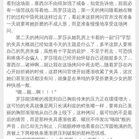
看到这场面，塞西尔不由得加强了戒备，知觉告诉他，前面必
有一场苦战在等着他…而罗莎这边，第一天的拷问随着她在鞭
打的过程中昏死就这样过去了，看起来这群拷问官并没有准备
一天就要将她折磨的不成人形，而是准备慢慢地享受这场拷
问。
第二天的拷问内容…罗莎从她乳房上卡着的一副“日”字型
的夹具大概就已经知道今天的主题是什么了，多半这群人要将
自己的乳房夹爆，虽然有十字架的庇护，不至于死去，可恐惧
和疼痛不会骗人，罗莎现在已经开始怀疑自己还能挺多久了…
塞西尔…诸神啊…就让我在这场拷问中死去吧…随着罗莎在内
心开始祈祷的时候，这群拷问官便开始逐渐收紧了夹具，这次
她们甚至连话都没有问，就像是在单纯的享受折磨美少女的那
种快感一般。
“嘶…额…啊！！！”
罗莎能清晰的感觉到自己胸前传来的压力正在缓缓增大，
这可怕的夹具就像是两只长满利齿的鳄鱼嘴一样，要将自己美
丽的胸部渐渐地从自己身上咬下，这种拷问，最可怕的不是最
后的痛苦，而是那种夹具逐渐收紧、螺丝不停发出“咯吱”般的
声音，自己却无力制止，只能眼睁睁地看着自己浑圆饱满的乳
房被上下两根铁条逐渐挤压到破裂的那种恐惧感。