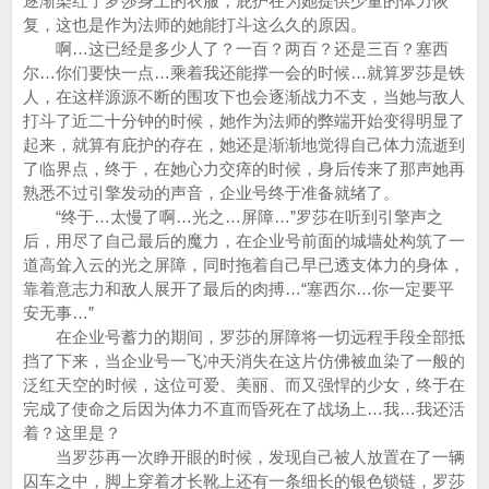
逐渐染红了罗莎身上的衣服，庇护在为她提供少量的体力恢
复，这也是作为法师的她能打斗这么久的原因。
啊…这已经是多少人了？一百？两百？还是三百？塞西
尔…你们要快一点…乘着我还能撑一会的时候…就算罗莎是铁
人，在这样源源不断的围攻下也会逐渐战力不支，当她与敌人
打斗了近二十分钟的时候，她作为法师的弊端开始变得明显了
起来，就算有庇护的存在，她还是渐渐地觉得自己体力流逝到
了临界点，终于，在她心力交瘁的时候，身后传来了那声她再
熟悉不过引擎发动的声音，企业号终于准备就绪了。
“终于…太慢了啊…光之…屏障…”罗莎在听到引擎声之
后，用尽了自己最后的魔力，在企业号前面的城墙处构筑了一
道高耸入云的光之屏障，同时拖着自己早已透支体力的身体，
靠着意志力和敌人展开了最后的肉搏…“塞西尔…你一定要平
安无事…”
在企业号蓄力的期间，罗莎的屏障将一切远程手段全部抵
挡了下来，当企业号一飞冲天消失在这片仿佛被血染了一般的
泛红天空的时候，这位可爱、美丽、而又强悍的少女，终于在
完成了使命之后因为体力不直而昏死在了战场上…我…我还活
着？这里是？
当罗莎再一次睁开眼的时候，发现自己被人放置在了一辆
囚车之中，脚上穿着才长靴上还有一条细长的银色锁链，罗莎