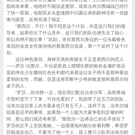
肌肉块来看，他绝对不能说是瘦弱，就算法布尔围城战已经打
了快一星期，他那双从头盔缝隙中闪露出来的眼神没有一丝疲
倦与困意，反倒充满了镇定。
“塞西尔，不行！我不同意这个计划，你是这只我们的领
导者，如果你出了什么意外，这只我们的队伍便失去了核心，
所以你绝不能出事！”此刻，坐在塞西尔身边的一位头戴银色
发冠的金发女性激动地对着塞西尔说道，第一个反对了这个计
划。
这位神色激动、身材完美的美丽女子正是塞西尔的恋人
——罗莎·法蕾尔，不论是双肩上熠熠生辉的银色金属护肩还
是斜挎在少女腰间红色长剑都代表着这位女子绝不是那种看似
柔弱的女性，而她，也是这座军帐中少有的敢直接和塞西尔拍
桌子的人。
“罗莎…你冷静一点，现在我们配合法布尔军，虽然将城
市暂时坚守了下来，可你也看到了，凯因带了近五万的部队，
法布尔这边算上农夫最多也只有五千人，这样下去，法布尔城
陷落是迟早的事情，如果我一个人能为大家争取到足够的时
间，那么我们就还有希望。”塞西尔一边将自己的右手按在了
罗莎的左手上安抚着她，一边缓缓地对她分析着利弊，希望罗
莎能成全自己，不要为了他一个人，搭上整只小队和法布尔的