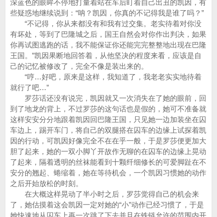
深蓝色的眼眸不停地打量着站在车后盯着自己出丑的凯因，有
些疑惑地继续说到：“呐？凯因，你真的不记得我是谁了吗？”
“不记得，你从来都没有和我有过交集。老实待着对你没
有坏处，等到了巴隆城之后，国王自然会对你作出判决，如果
你再试图逃跑的话，我不能保证你还能完完整整地出现在巴隆
王国。”凯因果断地回答着，从他坚决的程度来看，应该是自
己的记忆被修改了，完全不像是装出来的。
“哼…好吧，原来是这样，我知道了，我老老实实地待着
就行了吧…”
罗莎话还没有说完，凯因就又一次消失在了她的眼前，回
到了地龙的背上，不过罗莎的这句话也是假的，她可不准备就
这样安安分分地跟着凯因回巴隆王国，只见她一边加装坐在囚
车边上，踢开车门，将自己的双腿搭在囚车的边缘上试探着凯
因的行动，可凯因好像完全不在在乎一般，于是罗莎便更加大
胆了起来，她的一双小脚丫开故作无聊的在囚车的边缘上晃动
了起来，隔着透明的丝袜能看到十颗纤细修长的可爱脚趾在不
安分的翘起、蜷缩着，她在等待机会，一个凯因习惯她的动作
之后开始放松的时刻。
在大概这样晃动了半小时之后，罗莎觉得自己的机会来
了，她估摸着这会凯因一定对她的“小”动作已经习惯了，于是
她快速地从囚车上再一次跳了下去并且在铁链允许的范围内开