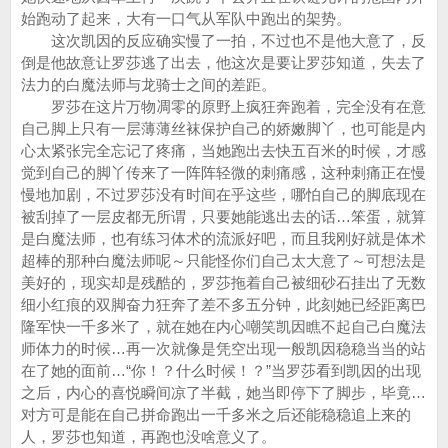
始跑动了起来，大有一口气从军队中跑出的架势。
这次凯因的反应确实慢了一拍，不过也不是他大意了，反
倒是他故意让罗莎逃了出去，他这次是要让罗莎知道，失去了
法力的白魔法师与龙骑士之间的差距。
罗莎在这片万物凋零的原野上疯狂奔跑着，完全没有在意
自己脚上只有一层薄薄丝袜保护自己的娇嫩脚丫，也可能是内
心太紧张完全忘记了疼痛，当她跑出去快五百米的时候，才感
觉到自己的脚丫传来了一阵阵轻微的刺痛感，这种刺痛正在慢
慢地加剧，不过罗莎没有时间在乎这些，哪怕自己的脚底现在
被刮掉了一层皮都无所谓，只要她能逃出去的话…笨蛋，就算
是白魔法师，也有练习体术的流派好吧，而且我刚好就是体术
超棒的那种白魔法师呢～只能怪你们自己太大意了～可想法是
美好的，现实却是残酷的，罗莎拖着自己被细砂石挂出了无数
细小红痕的双脚奋力狂奔了差不多五分钟，此刻她已经距离巴
隆军快一千多米了，就在她在内心嘲笑凯因瞧不起自己白魔法
师体力的时候…再一次就像是凭空出现一般凯因稳稳当当的站
在了她的面前…“你！？什么时候！？”当罗莎看到凯因的出现
之后，内心的喜悦瞬间凉了半截，她当即停下了脚步，毕竟…
对方可是能在自己拼命跑出一千多米之后还能稳稳追上来的
人，罗莎也知道，再跑也没啥意义了。