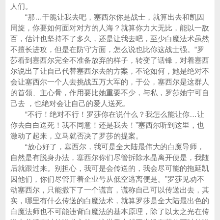
人们。
“那…干脆让我去吧，塞西尔你是战士，就算出去和凯因
周旋，你要如何面对对方的人海？就算你力大无比，能以一敌
百，估计也坚持不了多久，还是让我去吧，至少白魔法术虽然
不擅长进攻，但是在防守方面，怎么说也比你这战士强。”罗
莎看到塞西尔完全不准备放弃的样子，转变了话锋，对着塞西
尔说出了让自己代替塞西尔去的方案，不论如何，她是绝对不
会让塞西尔一个人去挑战五万大军的，于公，塞西尔是这群人
的首领、主心骨，作用要比她重要不少，与私，罗莎她宁可自
己去 ，也绝对会让自己的爱人送死。
“不行！绝对不行！罗莎你在说什么？我怎么能让你…让
你去白白送死！我不同意！还是我去！”塞西尔听到这里，也
激动了起来，立马就否决了罗莎的提案。
“放心好了，塞西尔，我可是全大陆最伟大的白魔导师，
自然是有脱身办法，塞西尔你们尽管拆除水晶离开便是，我随
后就跟过来。别担心，我可是会传送的，我会尽可能的拖延凯
因他们，你们尽管开着企业号从低空逃离便是。”罗莎见劝不
动塞西尔，只能撒下了一个谎言，谎称自己可以传送出去，其
实，哪里有什么传送的白魔法术，就算罗莎是全大陆最出色的
白魔法师也不可能违背白魔法的基本原理，除了以太之光在传