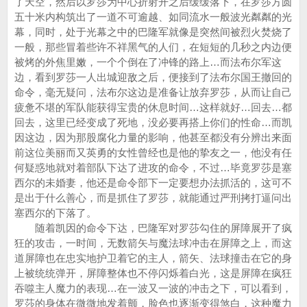
了天空，然后以罗莎为中心折射开之后缓缓落下，在罗莎方圆
五十米内构筑出了一道不可逾越、如同流水一般波光粼粼的光
幕，同时，处于光幕之中的巴隆军就像是突然间被烈火焚烧了
一般，那些冒着些许不祥黑气的人们，在短短的几秒之内边便
被烤的外焦里嫩，一个个倒在了冲锋的路上…而法布尔军这
边，看到罗莎一人出城迎敌之后，便接到了法布尔国王撤回的
命令，毫无疑问，法布尔这边是准备让放弃罗莎，从而让自己
疲惫不堪的军队能获得宝贵的休息时间…这样就好…回去…都
回去，这里已经变成了死地，没必要再搭上你们的性命…而凯
因这边，因为那股腐化力量的影响，他甚至都没有分辨出来面
前这位美丽而又英勇的女性曾经也是他的挚友之一，他没有任
何疑惑地就对着部队下达了进攻的命令，不过…毕竟罗莎是塞
西尔的未婚妻，他还是命令部下一定要想办法抓活的，这可不
是出于什么善心，而是抓住了罗莎，就能通过严刑拷打逼问出
塞西尔的下落了。
随着凯因的命令下达，巴隆军对罗莎勾住的屏障展开了疯
狂的攻击，一时间，无数箭矢与魔法球冲击在屏障之上，而这
道屏障也在忠实地护卫着它的主人，箭矢、法球撞击在它的身
上被统统弹开，屏障整体也不停闪烁着白光，这是屏障在疯狂
吞噬主人魔力的表现…在一波又一波的冲击之下，可以看到，
罗莎的身体在微微地发着颤，脸色也逐渐变得煞白，这种魔力