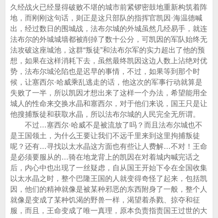
久经战火已经显得破败不堪的城市前紧锣密鼓地重新构筑着阵
地，而刚刚这句话，则正是这只部队的指挥官凯因·海温德喊
出，经过数日的围城战，法布尔城的外城虽然几经易手，就连
法布尔的外城城墙都被削掉了数十公分，可凯因的军队始终无
法攻破这座城池，这群“叛徒”和法布尔军的实力超出了他的预
想，如果在这样消耗下去，虽然最终凯因这边人数上沾绝对优
势，法布尔城沦陷也是迟早的事情，不过，如果等到那个时
候，让塞西尔·哈威乘乱逃走的话，他这次的军事行动就算是
失败了一半，所以凯因才想出来了这样一个办法，希望能用全
城人的性命来交换水晶和塞西尔，对于他们来说，国王只是让
他搜捕叛徒和获取水晶，所以法布尔城的人民完全无所谓。
不过…塞西尔·哈威不是被流放了吗？而且法布尔城也不
是王国领土，为什么王要让我们不远千里来到这里拘捕叛徒
呢？还有…寻找以太水晶这方面也有些让人费解…不对！王命
是必须要服从的…骑在地龙背上的凯因在对着城内喊完话之
后，内心中也出现了一丝疑虑，自从国王开始下令在全国收集
以太水晶之时，整个巴隆王国的人就变得奇怪了起来，包括凯
因，他们的精神就像是被某种邪恶的东西附身了一般，整个人
就像是变成了某种饥渴的野兽一样，渴望着杀戮、掠夺和征
服，而且，王命变成了唯一真理，原本负责指责国王过世的大