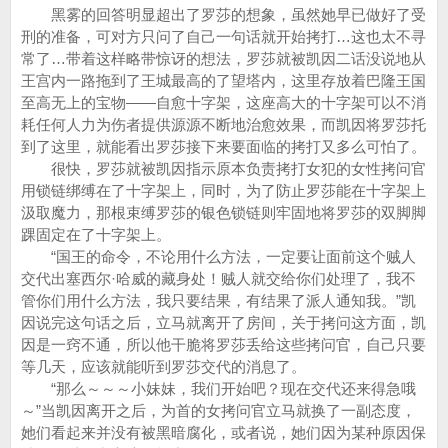
黑雾的回答明显超出了罗莎的想象，虽然她早已做好了受
刑的准备，可对方只问了自己一句话就开始拷打…这也太不寻
常了…带着这样略带惊讶的想法，罗莎就被凯因二话没说地从
王宫内一路拖到了王城最高的了望塔内，这里存放着巴隆王国
至高无上的宝物——自愈十字架，这座高大的十字架可以不消
耗任何人力为伤者提供源源不断地治愈效果，而凯因将罗莎托
到了这里，就能看出罗莎接下来要面临的拷打又多么可怕了。
很快，罗莎就被凯因指示原本负责拷打女犯的女性拷问官
用锁链绑缚在了十字架上，同时，为了防止罗莎能在十字架上
汲取魔力，那根束缚罗莎的银色锁链则牢固地将罗莎的双脚脚
踝固定在了十字架上。
“国王的命令，不论用什么方法，一定要让面前这个贼人
交代出塞西尔·哈威的藏身处！贼人就交给你们处理了，我不
管你们用什么方法，我只要结果，有结果了派人通知我。”凯
因说完这句话之后，立马就离开了房间，关于拷问这方面，凯
因是一窍不通，所以他干脆将罗莎丢给这些拷问官，自己只要
等几天，应该就能听到罗莎交代的消息了。
“那么～～～小妹妹，我们开始吧？现在交代还来得急哦
～”当凯因离开之后，为首的女拷问官立马就换了一副态度，
她们看起来并没有被黑暗腐化，或者说，她们因为某种原因保