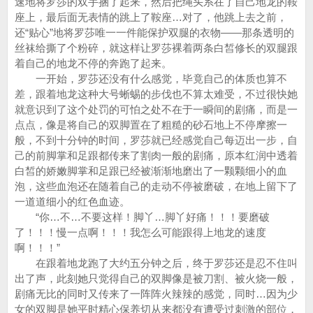
速地将罗莎的双手捆了起来，然后把绳头系在了自己地龙的鞍
座上，最后面无表情的跳上了鞍座…对了，他跳上去之前，
还“贴心”地将罗莎唯一一件能保护双腿的衣物——那条透明的
丝袜给撕了个粉碎，就这样让罗莎裸着两条白皙修长的双腿跟
着自己的地龙不停的奔跑了起来。
一开始，罗莎还没有什么感觉，毕竟自己的体质也算不
差，跟着地龙这种大号蜥蜴的步伐也不算太难受，不过很快她
就意识到了这个处罚的可怕之处不在于一瞬间的剧痛，而是一
点点，像是将自己的双脚置在了粗糙的砂石地上不停摩擦一
般，不到十分钟的时间，罗莎就已经感觉自己每迈出一步，自
己的前脚掌和足跟都传来了割肉一般的剧痛，原本红润中透着
白皙的娇嫩脚掌和足跟已经被渐渐地磨出了一颗颗细小的血
泡，这些血泡还在随着自己的走动不停被磨破，在地上留下了
一道道细小的红色血迹。
“你…不…不要这样！脚丫…脚丫好痛！！！要磨破
了！！！慢一点啊！！！我怎么可能跟得上地龙的速度
啊！！！”
在跟着地龙跑了大约五分钟之后，终于罗莎还是忍不住叫
出了声，此刻她只觉得自己的双脚像是被刀割、被火烧一般，
剧痛无比的同时又传来了一阵阵火辣辣的感觉，同时…因为少
女的双脚是她平时精心保养切从来都没有遭受过刺激的部位，