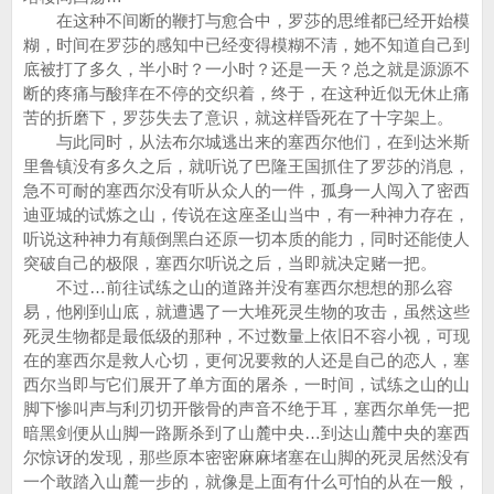
在这种不间断的鞭打与愈合中，罗莎的思维都已经开始模
糊，时间在罗莎的感知中已经变得模糊不清，她不知道自己到
底被打了多久，半小时？一小时？还是一天？总之就是源源不
断的疼痛与酸痒在不停的交织着，终于，在这种近似无休止痛
苦的折磨下，罗莎失去了意识，就这样昏死在了十字架上。
与此同时，从法布尔城逃出来的塞西尔他们，在到达米斯
里鲁镇没有多久之后，就听说了巴隆王国抓住了罗莎的消息，
急不可耐的塞西尔没有听从众人的一件，孤身一人闯入了密西
迪亚城的试炼之山，传说在这座圣山当中，有一种神力存在，
听说这种神力有颠倒黑白还原一切本质的能力，同时还能使人
突破自己的极限，塞西尔听说之后，当即就决定赌一把。
不过…前往试练之山的道路并没有塞西尔想想的那么容
易，他刚到山底，就遭遇了一大堆死灵生物的攻击，虽然这些
死灵生物都是最低级的那种，不过数量上依旧不容小视，可现
在的塞西尔是救人心切，更何况要救的人还是自己的恋人，塞
西尔当即与它们展开了单方面的屠杀，一时间，试练之山的山
脚下惨叫声与利刃切开骸骨的声音不绝于耳，塞西尔单凭一把
暗黑剑便从山脚一路厮杀到了山麓中央…到达山麓中央的塞西
尔惊讶的发现，那些原本密密麻麻堵塞在山脚的死灵居然没有
一个敢踏入山麓一步的，就像是上面有什么可怕的从在一般，