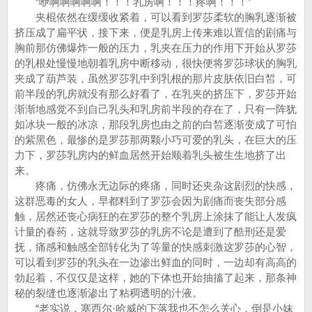
“咿啊啊啊啊啊！！！乳房啊！！！疼啊！！！”
夹棍依然在缓缓收紧着，可以看到罗莎柔软的胸乳逐渐被
挤压成了扁平状，接下来，便是乳房上传来难以置信的剧痛与
胸前那仿佛爆炸一般的压力，乳夹在压力的作用下开始从罗莎
的乳根处慢慢地朝着乳房中断移动，很快便将罗莎球状的胸乳
夹成了葫芦装，虽然罗莎乳中到乳根的那片皮肤依旧白皙，可
前半段的乳房就没有那么好看了，在乳夹的挤压下，罗莎开始
渐渐地感觉不到自己乳头和乳房前半段的存在了，只有一阵犹
如冰块一般的冰凉，那段乳房也由之前的白皙逐渐变成了可怕
的紫黑色，最惨的是罗莎那两颗小巧可爱的乳头，在巨大的压
力下，罗莎乳房内的鲜血居然开始顺着乳头被生生地挤了出
来。
疼痛，仿佛永无边际的疼痛，同时还夹杂这剧烈的快感，
这群恶毒的女人，早都料到了罗莎会因为剧痛而丧失部分感
触，居然还丧心病狂的在罗莎的整个乳房上涂抹了能让人发疯
计量的春药，这就导致罗莎的乳房不论是遭到了酷刑还是爱
抚，痛感和触感全部转化为了等量的快感刺激这罗莎的心智，
可以看到罗莎的乳头在一边渗出鲜血的同时，一边却有高高的
勃起着，不仅仅是这样，她的下体也开始抽搐了起来，那条神
秘的裂缝也逐渐渗出了粘稠透明的汁液。
“老实说，塞西尔·哈威的下落我也不怎么关心，倒是小妹