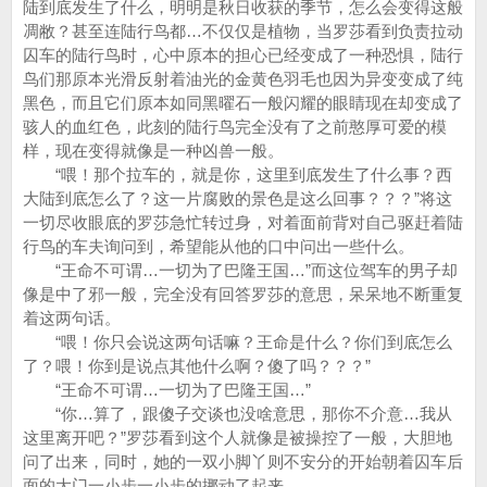
陆到底发生了什么，明明是秋日收获的季节，怎么会变得这般
凋敝？甚至连陆行鸟都…不仅仅是植物，当罗莎看到负责拉动
囚车的陆行鸟时，心中原本的担心已经变成了一种恐惧，陆行
鸟们那原本光滑反射着油光的金黄色羽毛也因为异变变成了纯
黑色，而且它们原本如同黑曜石一般闪耀的眼睛现在却变成了
骇人的血红色，此刻的陆行鸟完全没有了之前憨厚可爱的模
样，现在变得就像是一种凶兽一般。
“喂！那个拉车的，就是你，这里到底发生了什么事？西
大陆到底怎么了？这一片腐败的景色是这么回事？？？”将这
一切尽收眼底的罗莎急忙转过身，对着面前背对自己驱赶着陆
行鸟的车夫询问到，希望能从他的口中问出一些什么。
“王命不可谓…一切为了巴隆王国…”而这位驾车的男子却
像是中了邪一般，完全没有回答罗莎的意思，呆呆地不断重复
着这两句话。
“喂！你只会说这两句话嘛？王命是什么？你们到底怎么
了？喂！你到是说点其他什么啊？傻了吗？？？”
“王命不可谓…一切为了巴隆王国…”
“你…算了，跟傻子交谈也没啥意思，那你不介意…我从
这里离开吧？”罗莎看到这个人就像是被操控了一般，大胆地
问了出来，同时，她的一双小脚丫则不安分的开始朝着囚车后
面的大门一小步一小步的挪动了起来。