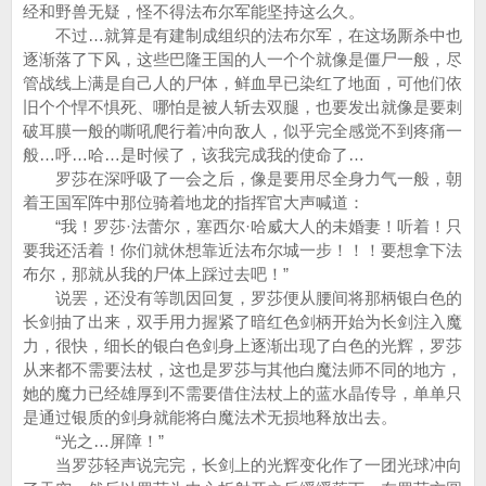
经和野兽无疑，怪不得法布尔军能坚持这么久。
不过…就算是有建制成组织的法布尔军，在这场厮杀中也
逐渐落了下风，这些巴隆王国的人一个个就像是僵尸一般，尽
管战线上满是自己人的尸体，鲜血早已染红了地面，可他们依
旧个个悍不惧死、哪怕是被人斩去双腿，也要发出就像是要刺
破耳膜一般的嘶吼爬行着冲向敌人，似乎完全感觉不到疼痛一
般…呼…哈…是时候了，该我完成我的使命了…
罗莎在深呼吸了一会之后，像是要用尽全身力气一般，朝
着王国军阵中那位骑着地龙的指挥官大声喊道：
“我！罗莎·法蕾尔，塞西尔·哈威大人的未婚妻！听着！只
要我还活着！你们就休想靠近法布尔城一步！！！要想拿下法
布尔，那就从我的尸体上踩过去吧！”
说罢，还没有等凯因回复，罗莎便从腰间将那柄银白色的
长剑抽了出来，双手用力握紧了暗红色剑柄开始为长剑注入魔
力，很快，细长的银白色剑身上逐渐出现了白色的光辉，罗莎
从来都不需要法杖，这也是罗莎与其他白魔法师不同的地方，
她的魔力已经雄厚到不需要借住法杖上的蓝水晶传导，单单只
是通过银质的剑身就能将白魔法术无损地释放出去。
“光之…屏障！”
当罗莎轻声说完完，长剑上的光辉变化作了一团光球冲向