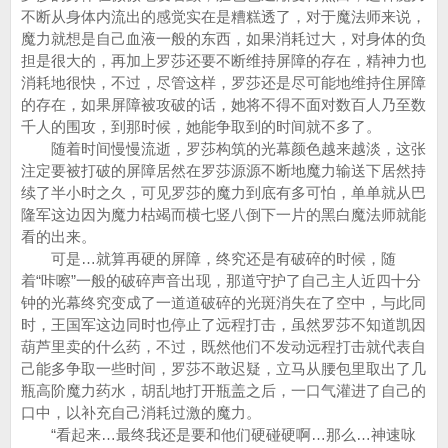
不断从身体内流出的感觉实在是糟糕透了，对于魔法师来说，
魔力就想是自己血液一般的东西，如果消耗过大，对身体的负
担是很大的，再加上罗莎还要不断维持屏障的存在，精神力也
消耗地很快，不过，尽管这样，罗莎还是尽可能地维持住屏障
的存在，如果屏障被攻破的话，她将不得不面对数百人乃至数
千人的围攻，到那时候，她能争取到的时间就不多了。
随着时间慢慢流逝，罗莎构筑的光幕颜色越来越淡，这张
注定要被打破的屏障居然在罗莎源源不断地魔力输送下居然持
续了半小时之久，可见罗莎的魔力到底有多可怕，单单就从巴
隆军这边因为魔力枯竭而横七竖八倒下一片的黑白魔法师就能
看的出来。
可是…就算再硬的屏障，终究还是有破碎的时候，随
着“咔嚓”一般的破碎声音出现，那道守护了自己主人近四十分
钟的光幕终究变成了一道道破碎的光斑消失在了空中，与此同
时，王国军这边同时也停止了远程打击，虽然罗莎不知道凯因
葫芦里卖的什么药，不过，既然他们不发动远程打击就代表自
己能多争取一些时间，罗莎不敢迟疑，立马从腰包里取出了几
瓶高阶魔力药水，胡乱地打开瓶盖之后，一口气灌进了自己的
口中，以补充自己消耗过激的魔力。
“看起来…最终我还是要和他们硬碰硬啊…那么…神速咏