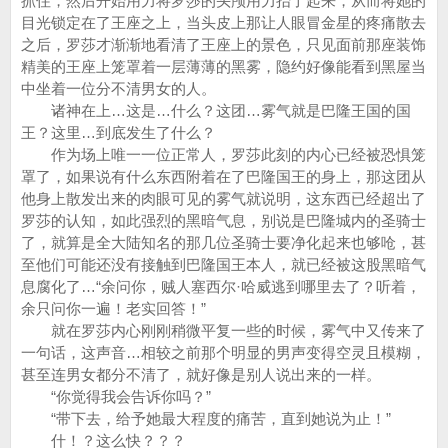
抓住，然后开始用力将罗莎的头颅用力抬了起来，从而将她的
目光锁定在了王座之上，当头皮上那让人眼冒金星的疼痛散去
之后，罗莎才渐渐地看清了王座上的景色，只见面前那座装饰
精美的王座上笼罩着一层薄薄的黑雾，隐约好像能看到黑屋当
中坐着一位分不清男女的人。
诸神在上…这是…什么？这团…雾气就是巴隆王国的国
王？这里…到底发生了什么？
作为场上唯一一位正常人，罗莎此刻的内心已经被恐惧笼
罩了，如果说有什么东西附着在了巴隆国王的身上，那这团从
他身上散发出来的肉眼可见的雾气就说明，这东西已经超出了
罗莎的认知，如此强烈的黑暗气息，别说是巴隆城内的圣骑士
了，就算是全大陆知名的那几位圣骑士要净化起来也够呛，甚
至他们可能还没有接触到巴隆国王本人，就已经被这股黑暗气
息腐化了…“余问你，贼人塞西尔·哈威逃到哪里去了？听着，
余只问你一遍！老实回答！”
就在罗莎内心刚刚稍微平复一些的时候，雾气中又传来了
一句话，这声音…相较之前那个明显的男声变得空灵且模糊，
甚至连男女都分不清了，就好像是别人说出来的一样。
“你觉得我会告诉你吗？”
“带下去，给予她最大程度的痛苦，直到她说为止！”
什！？这么快？？？