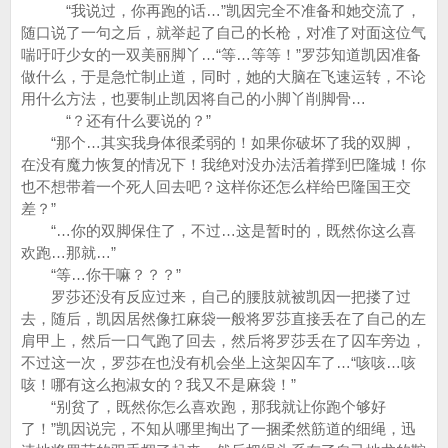
“我说过，你再跑的话…”凯因完全不准备和她交流了，
随口说了一句之后，就举起了自己的长枪，对准了对面这位气
喘吁吁少女的一双美丽脚丫…“等…等等！”罗莎知道凯因准备
做什么，于是急忙制止道，同时，她的大脑在飞速运转，不论
用什么方法，也要制止凯因将自己的小脚丫削脚骨…
“？还有什么要说的？”
“那个…其实我身体很柔弱的！如果你破坏了我的双脚，
在没有魔力恢复的情况下！我绝对没办法活着撑到巴隆城！你
也不想带着一个死人回去吧？这样你还怎么样给巴隆国王交
差？”
“…你的双脚保住了，不过…这是暂时的，既然你这么喜
欢跑…那就…”
“等…你干嘛？？？”
罗莎还没有反应过来，自己的腰肢就被凯因一把搂了过
去，随后，凯因居然像扛麻袋一般将罗莎直接丢在了自己的左
肩甲上，然后一口气跑了回去，然后将罗莎丢在了囚车旁边，
不过这一次，罗莎在也没有机会坐上这架囚车了…“咳咳…咳
咳！哪有这么抱淑女的？我又不是麻袋！”
“别贫了，既然你怎么喜欢跑，那我就让你跑个够好
了！”凯因说完，不知从哪里掏出了一捆柔然筋道的细绳，迅