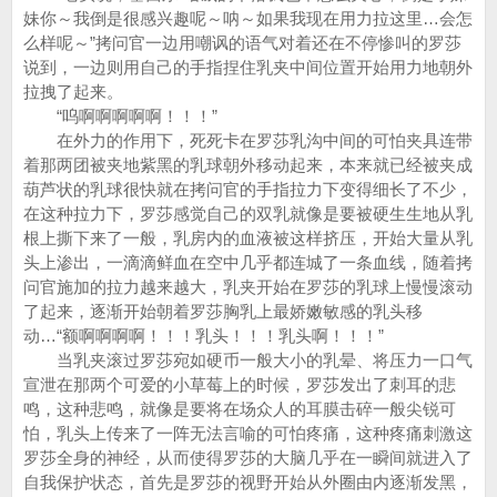
妹你～我倒是很感兴趣呢～呐～如果我现在用力拉这里…会怎
么样呢～”拷问官一边用嘲讽的语气对着还在不停惨叫的罗莎
说到，一边则用自己的手指捏住乳夹中间位置开始用力地朝外
拉拽了起来。
“呜啊啊啊啊啊！！！”
在外力的作用下，死死卡在罗莎乳沟中间的可怕夹具连带
着那两团被夹地紫黑的乳球朝外移动起来，本来就已经被夹成
葫芦状的乳球很快就在拷问官的手指拉力下变得细长了不少，
在这种拉力下，罗莎感觉自己的双乳就像是要被硬生生地从乳
根上撕下来了一般，乳房内的血液被这样挤压，开始大量从乳
头上渗出，一滴滴鲜血在空中几乎都连城了一条血线，随着拷
问官施加的拉力越来越大，乳夹开始在罗莎的乳球上慢慢滚动
了起来，逐渐开始朝着罗莎胸乳上最娇嫩敏感的乳头移
动…“额啊啊啊啊！！！乳头！！！乳头啊！！！”
当乳夹滚过罗莎宛如硬币一般大小的乳晕、将压力一口气
宣泄在那两个可爱的小草莓上的时候，罗莎发出了刺耳的悲
鸣，这种悲鸣，就像是要将在场众人的耳膜击碎一般尖锐可
怕，乳头上传来了一阵无法言喻的可怕疼痛，这种疼痛刺激这
罗莎全身的神经，从而使得罗莎的大脑几乎在一瞬间就进入了
自我保护状态，首先是罗莎的视野开始从外圈由内逐渐发黑，