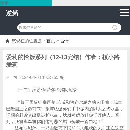
逆鳞
逆鳞
您现在的位置是：
首页
>
言情
爱莉的恰饭系列（12-13完结）作者：桜小路
爱莉
2024-04-09 19:25:59
（十二）罗莎·法蕾尔の拷问记录
“巴隆王国叛徒塞西尔·哈威和法布尔城内的人听着！我奉
巴隆国王之命前来平叛与收缴你们手中城内的以太之光水晶，
识相的赶紧交出叛徒和水晶，我就考虑放过你们其他人…否
则，我将率军将你们这可悲的城市烧成一篇白地！”
法布尔城外，一只由数万平民和军人组成的大军正在这座