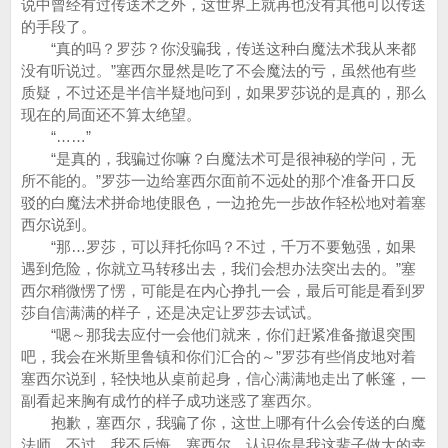
说中曾经有过传送术之外，这世界上就再也没有其他可以传送
的手段了。
“真的吗？罗莎？你没骗我，传送这种白魔法术我从来都
没有听说过。”塞西尔显然是吃了不会魔法的亏，虽然他有些
质疑，不过还是半信半疑地问到，如果罗莎说的是真的，那么
现在的局面还不算太绝望。
“……”
“是真的，我骗过你嘛？白魔法术可是很神秘的学问，无
所不能的。”罗莎一边给塞西尔面前不远处的那个准备开口反
驳的白魔法术拼命地使眼色，一边抢先一步故作轻松地对着塞
西尔说到。
“那…罗莎，可以拜托你吗？不过，千万不要勉强，如果
遇到危险，你就立马转移出去，我们会想办法突出去的。”塞
西尔稍微愣了愣，可能是在内心挣扎一会，最后可能是看到罗
莎自信满满的样子，还是决定让罗莎去试试。
“嗯～那我去应付一会他们就来，你们赶紧准备撤退突围
吧，我会在米斯里鲁镇和你们汇合的～”罗莎有些俏皮地对着
塞西尔说到，轻快地从桌前起身，信心满满地走出了帐篷，一
副看起来胸有成竹的样子成功迷惑了塞西尔。
抱歉，塞西尔，我骗了你，这世上哪有什么会传送的白魔
法师，不过…我不后悔，塞西尔，认识你是我这辈子做大的幸