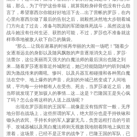
福，那么，为了守护这份幸福，就算我粉身碎骨也没有什么怨
言了，希望塞西尔你能好好地活下去…出了营帐的罗莎，在内
心里向塞西尔做了最后的告别之后，就毅然决然地大步朝着城
门方向走了过去，准备与凯因的军团做殊死战斗，虽然说这场
战斗她没有任何生还、获胜的可能，不过，罗莎也不准备就这
样乖乖地被敌人砍下自己的脑袋。
“那么…让我在谢幕的时候再华丽的大闹一场吧！”随着少
女逐渐远去的身影以及随风飘散的声音逐渐消失之后，罗莎·
法蕾尔，这位美丽而又强大的白魔法师的最后演出也随之到
来…随着罗莎逐渐靠近外城附近，她已经能隐隐约约听到城外
因为激战传来的嘶吼、惨叫、以及兵器互相碰撞和各种黑白魔
法在空中、地上爆炸的声音，此刻的外城已然变成了人间地
狱，平均每一分钟都有人在受伤、死去，当罗莎凑近之后，她
当即就发现了更加骇人的事情…这…这是？巴隆国王是失心疯
了吗？怎么会将这样的人送上战场呢？
出现在罗莎面前的王国军…就像是没有指挥官一般，无序
地分部在战场上，这些所谓的军人，绝大部分也是手持铁锹和
锄头的农民、手持长剑的军人寥寥无几，负责远程打击的弓箭
手、攻城器械以及黑白魔法师则无视敌我地朝着阵地上疯狂发
泄着，这场景，已经不是正常的战争了，巴隆王国的军队，已