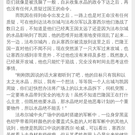
臣们就像是被洗脑了一般，自从收集水晶的政令下达之后，再
也没有任何人质疑过国王的命令。
而凯因在得到命令出发之后，一路上也是对王命没有任何
质疑，可在他到达法布尔城与法布尔军以及塞西尔他们激战了
数日之后，不知道是他们已经离王国太远了还是因为法布尔城
的水晶影响到了凯因，他的思维开始逐渐地变得混乱了起来…
另一边，法布尔城内，自从塞西尔被流放到这里之后，巴隆王
国一直对他们不闻不问，现在突然派了一只大军过来攻城，也
让塞西尔感到非常意外，不过他也没有来得及多想，既然敌人
已经展开攻城，他也只能忙于迎战，完全没有时间去思考这些
事情。
“刚刚凯因说的话大家都听到了吧，他的目标只有我和以
太之光水晶，所以，我有一个想法，等等我一个人出城与凯因
周旋，你们赶快想办法将广场上的以太水晶拆下，伺机突围，
一定要将水晶带到安全的地方去！虽然不知道巴隆国王在打什
么主意，但既然他要水晶，那水晶绝对是他恶毒计划的一个重
要物件，所以水晶绝不能丢！”
法布尔城中央广场中的临时搭建的军帐中，一位身穿黑蓝
色铠甲带着同样颜色的全覆盖式头盔的人对着军帐中的其他人
说到，他便是凯因口中说的塞西尔·哈威，可以看出，塞西尔
虽然看上去身材有些偏瘦，但从其柔性盔甲上凸显出来的健壮