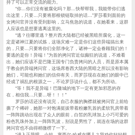
持了可以正常交流的能力。
“你…你们没有被腐化吗？那…快帮帮我，我能带你们逃
出这里，只要…只要将那根锁链取掉的话…”罗莎看到面前的
女拷问官并没有受到影响，立马焦急的说道，在她看来，这群
人应该也是想要逃离这里的。
“逃？往哪里逃？整片西大陆都已经被黑暗所腐化，这一
定是诸神江夏的试炼，这场灾难一定是你们这些异端搞出来
的，只要…只要将你们全部净化了，诸神一定会眷顾我们的！
要逃的是你！异端！”为首的拷问官近似癫狂的说道，不难看
出，她们应该不是巴隆王国专门负责拷问的人员，而是原本属
于教会的异端拷问官，这场席卷西大陆的黑暗之所以没有影响
她们，可能也和她们的信仰有关，而罗莎现在在她们的眼中已
经成了祸乱的根源之一，不论罗莎说什么，都不为所动。
“等！我不是异端！巴隆城的地下一定有更加邪恶的存
在，相信我…只要…呀！！！”
罗莎的话还没有说完，自己衣服的胸襟就被拷问官上前给
撕了个稀碎，她那一对饱满挺拔带着粉嫩乳首的柔软乳房带着
一阵阵跳动出现在了众人的眼前，白皙的乳球加上小巧可爱的
粉色乳珠外加上一阵阵乳波，别说是男性了，就连在场的这群
拷问官也不由得稍微楞了一下。
“进入正题吧，小姐，塞西尔·哈威在哪儿？我劝你好好想