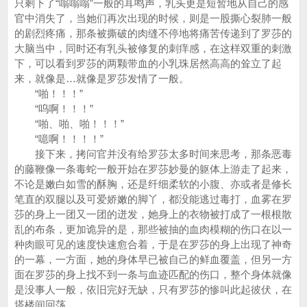
只剩下了“嗡嗡嗡”一般的耳鸣声，乳头更是短暂地从自己的感
官中消失了，当她们再次出现的时候，则是一股撕心裂肺一般
的剧烈疼痛，那条被撕破的肉缝不停地将痛苦传递到了罗莎的
大脑当中，同时还有乳头被修复的刺痒感，在这样双重的刺激
下，可以看到罗莎的两颗带血的小乳珠居然高高的耸立了起
来，就像是…就像是罗莎发情了一般。
“啪！！！”
“呜啊！！！”
“啪、啪、啪！！！”
“噫啊！！！！”
接下来，拷问官并没有给罗莎太多时间来思考，那条恶毒
的藤鞭像一条毒蛇一般开始在罗莎妙曼的躯体上游走了起来，
不论是嫩白如雪的酥胸，还是纤细柔软的小腹、亦或者是修长
笔直的双腿以及可爱娇嫩的脚丫，都没能逃过毒打，血雾在罗
莎的身上一团又一团的迸发，她身上的衣物被打成了一根根散
乱的布条，更加诡异的是，那些被抽的血肉模糊的伤口在以一
种肉眼可见的速度快速愈合着，于是在罗莎的身上出现了神奇
的一幕，一方面，她的身体早已被自己的鲜血覆盖，但另一方
面在罗莎的身上找不到一条与血迹匹配的伤口，整个身体就像
是没事人一般，依旧完好无缺，只有罗莎的惨叫此起彼伏，在
塔楼间回荡…