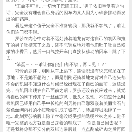
“王命不可谓…一切为了巴隆王国…”男子依旧重复着这句
话，完全没有理会自己身后的囚车内某人因为小碎步挪动而发
出的叮铛声。
看起来这个傻子完全不准备管我，那我就不客气了，谁让
你们连门都不锁。
罗莎在内心中对着不远处骑着地龙背对这自己的凯因和拉
车的男子吐槽完了之后，还不忘调皮地对着他们吐了吐自己粉
嫩的小香舌，然后一口气拉开车门直接从移动的囚车上跳了下
去。
“笨蛋～～～谁让你们连门都不锁，再…见！？”
可怜的罗莎，刚刚从车上跳下，连话都没有说完就呆在了
原地，不是她不想跑了，而是刚刚还骑着地龙背对自己连头都
不会的凯因不知道什么时候已经出现在了自己的面前，这还没
完，当凯因出现在自己面前之后，罗莎还没有反应过来，就觉
得自己的脚下传来了一丝丝凉意，低头才发现，不知道什么时
候凯因已经用自己手中长枪的利刃将自己那双嵌着美丽宝石与
紫色丝绸内衬的小短靴给削成了破布片，稀里哗啦地碎了一
地…此刻罗莎的脚上除了丝毫没哟受损的透明丝袜之外…鞋子
唯一完整的地方就是自己踩着的鞋底了…“你是自己回去呢？
还是我将你那不安分的双脚连带脚趾一点点削成碎肉之后再回