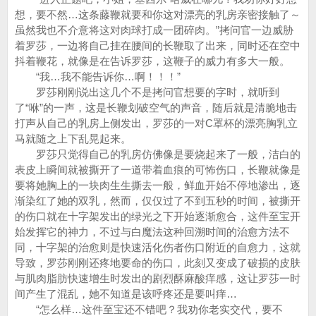
想，要不然…这条藤鞭就要和你这对漂亮的乳房亲密接触了～
虽然我也不介意将这对肉球打成一团碎肉。”拷问官一边威胁
着罗莎，一边将自己挂在腰间的长鞭取了出来，同时还在空中
抖着鞭花，就像是在告诉罗莎，这鞭子的威力有多大一般。
“我…我不能告诉你…啊！！！”
罗莎刚刚说出这几个不是拷问官想要的字时，就听到
了“咻”的一声，这是长鞭划破空气的声音，随后就是清脆地击
打声从自己的乳房上侧发出，罗莎的一对C罩杯的漂亮胸乳立
马就随之上下乱晃起来。
罗莎只觉得自己的乳房仿佛像是要烧起来了一般，洁白的
表皮上瞬间就被撕开了一道带着血痕的可怖伤口，长鞭就像是
要将她胸上的一块肉生生撕去一般，鲜血开始不停地渗出，逐
渐染红了她的双乳，然而，仅仅过了不到五秒的时间，被撕开
的伤口就在十字架发出的绿光之下开始逐渐愈合，这件至宝开
始发挥它的神力，不过与白魔法这种回溯时间的治愈方法不
同，十字架的治愈则是快速活化伤者伤口附近的自愈力，这就
导致，罗莎刚刚还疼地要命的伤口，此刻又变成了破损的皮肤
与肌肉脂肪快速增生时发出的剧烈酥麻酸痒感，这让罗莎一时
间产生了混乱，她不知道是该呼疼还是要叫痒…
“怎么样…这件至宝还不错吧？我劝你老实交代，要不